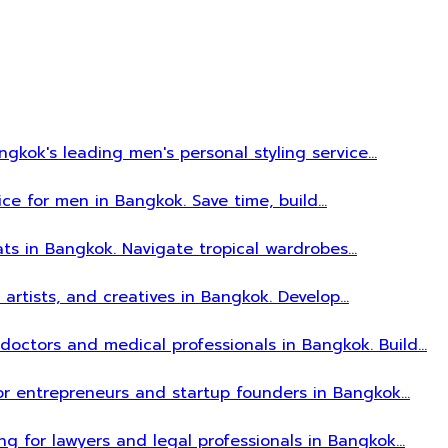
gkok's leading men's personal styling service…
ice for men in Bangkok. Save time, build…
ats in Bangkok. Navigate tropical wardrobes…
, artists, and creatives in Bangkok. Develop…
r doctors and medical professionals in Bangkok. Build…
 for entrepreneurs and startup founders in Bangkok…
ing for lawyers and legal professionals in Bangkok…