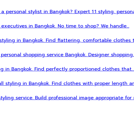
 a personal stylist in Bangkok? Expert 1:1 styling, person
sy executives in Bangkok. No time to shop? We handle…
styling in Bangkok. Find flattering, comfortable clothes 
 personal shopping service Bangkok. Designer shopping,
ing in Bangkok. Find perfectly proportioned clothes that
all styling in Bangkok. Find clothes with proper length 
styling service. Build professional image appropriate fo