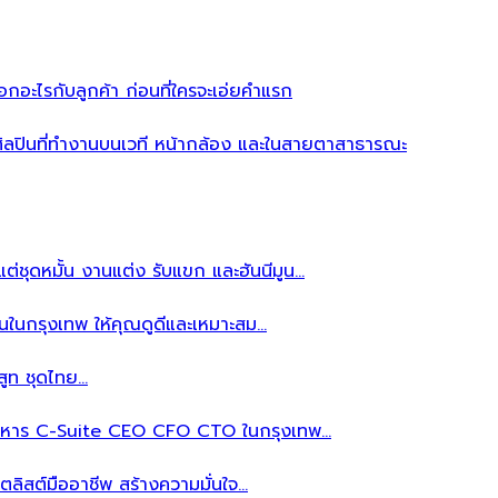
อะไรกับลูกค้า ก่อนที่ใครจะเอ่ยคำแรก
ิลปินที่ทำงานบนเวที หน้ากล้อง และในสายตาสาธารณะ
ต่ชุดหมั้น งานแต่ง รับแขก และฮันนีมูน…
นในกรุงเทพ ให้คุณดูดีและเหมาะสม…
สูท ชุดไทย…
้บริหาร C-Suite CEO CFO CTO ในกรุงเทพ…
ลิสต์มืออาชีพ สร้างความมั่นใจ…