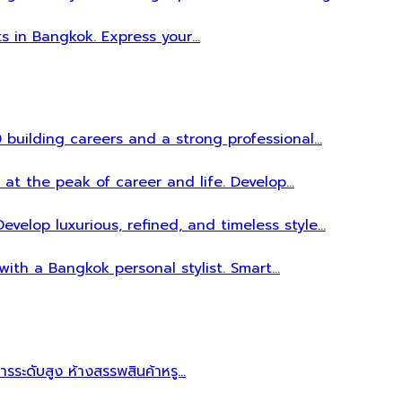
ts in Bangkok. Express your…
 building careers and a strong professional…
 at the peak of career and life. Develop…
evelop luxurious, refined, and timeless style…
 with a Bangkok personal stylist. Smart…
หารระดับสูง ห้างสรรพสินค้าหรู…