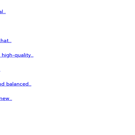
al…
that…
 high-quality…
…
and balanced…
r new…