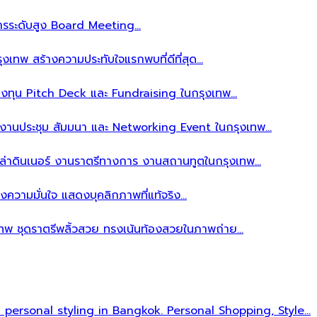
ิหารระดับสูง Board Meeting…
งเทพ สร้างความประทับใจแรกพบที่ดีที่สุด…
ลงทุน Pitch Deck และ Fundraising ในกรุงเทพ…
บงานประชุม สัมมนา และ Networking Event ในกรุงเทพ…
าล่าดินเนอร์ งานราตรีทางการ งานสถานทูตในกรุงเทพ…
งความมั่นใจ แสดงบุคลิกภาพที่แท้จริง…
เทพ ชุดราตรีพลิ้วสวย ทรงเน้นท้องสวยในภาพถ่าย…
l personal styling in Bangkok. Personal Shopping, Style…