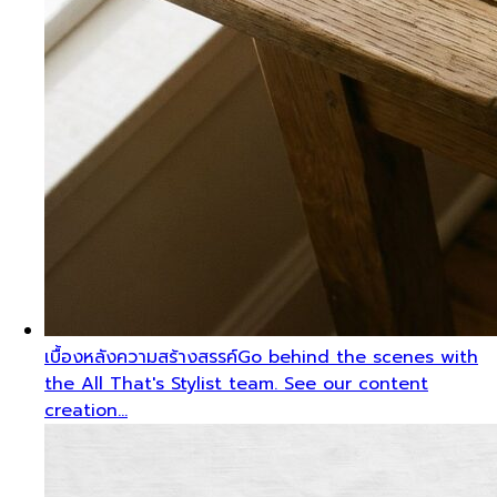
เบื้องหลังความสร้างสรรค์
Go behind the scenes with
the All That's Stylist team. See our content
creation…