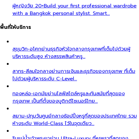
ผู้หญิงวัย 20+
Build your first professional wardrobe
with a Bangkok personal stylist. Smart…
พื้นที่ให้บริการ
สุขุมวิท-อโศก
ย่านธุรกิจหัวใจกลางกรุงเทพที่เต็มไปด้วยผู้
บริหารระดับสูง ห้างสรรพสินค้าหรู…
สาทร-สีลม
ใจกลางย่านการเงินและธุรกิจของกรุงเทพ ที่เต็ม
ไปด้วยผู้บริหารระดับ C-Level…
ทองหล่อ-เอกมัย
ย่านไลฟ์สไตล์หรูและทันสมัยที่สุดของ
กรุงเทพ เป็นที่ตั้งของบูติกดีไซเนอร์ไทย…
สยาม-ปทุมวัน
ศูนย์กลางช้อปปิ้งหรูที่สุดของประเทศไทย รวม
ห้างระดับ World-Class ไว้ในจุดเดียว…
ริมแม่น้ำเจ้าพระยา
ย่าน Ultra-Luxury ที่หรูหราที่สุดของ