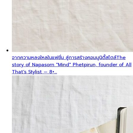
จากความหลงใหลในแฟชั่น สู่การสร้างคอมมูนิตี้สไตล์
The
story of Napasorn "Mind" Phetpirun, founder of All
That's Stylist — 8+…