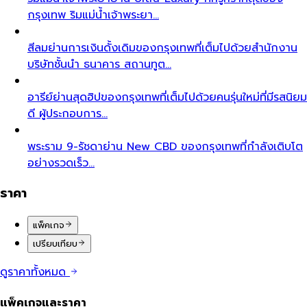
กรุงเทพ ริมแม่น้ำเจ้าพระยา…
สีลม
ย่านการเงินดั้งเดิมของกรุงเทพที่เต็มไปด้วยสำนักงาน
บริษัทชั้นนำ ธนาคาร สถานทูต…
อารีย์
ย่านสุดฮิปของกรุงเทพที่เต็มไปด้วยคนรุ่นใหม่ที่มีรสนิยม
ดี ผู้ประกอบการ…
พระราม 9-รัชดา
ย่าน New CBD ของกรุงเทพที่กำลังเติบโต
อย่างรวดเร็ว…
ราคา
แพ็คเกจ
เปรียบเทียบ
ดูราคาทั้งหมด
แพ็คเกจและราคา