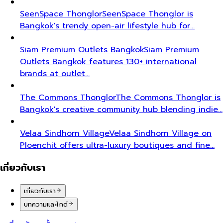
SeenSpace Thonglor
SeenSpace Thonglor is
Bangkok's trendy open-air lifestyle hub for…
Siam Premium Outlets Bangkok
Siam Premium
Outlets Bangkok features 130+ international
brands at outlet…
The Commons Thonglor
The Commons Thonglor is
Bangkok's creative community hub blending indie…
Velaa Sindhorn Village
Velaa Sindhorn Village on
Ploenchit offers ultra-luxury boutiques and fine…
เกี่ยวกับเรา
เกี่ยวกับเรา
บทความและไกด์