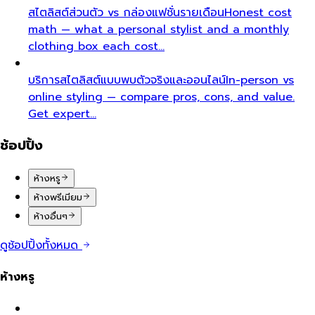
สไตลิสต์ส่วนตัว vs กล่องแฟชั่นรายเดือน
Honest cost
math — what a personal stylist and a monthly
clothing box each cost…
บริการสไตลิสต์แบบพบตัวจริงและออนไลน์
In-person vs
online styling — compare pros, cons, and value.
Get expert…
ช้อปปิ้ง
ห้างหรู
ห้างพรีเมียม
ห้างอื่นๆ
ดูช้อปปิ้งทั้งหมด
ห้างหรู