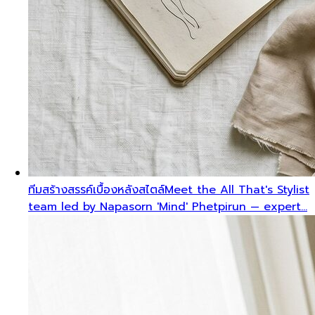
ทีมสร้างสรรค์เบื้องหลังสไตล์
Meet the All That's Stylist
team led by Napasorn 'Mind' Phetpirun — expert…