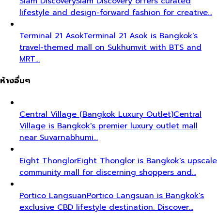
Siam Discovery
Siam Discovery offers curated
lifestyle and design-forward fashion for creative…
Terminal 21 Asok
Terminal 21 Asok is Bangkok's
travel-themed mall on Sukhumvit with BTS and
MRT…
ห้างอื่นๆ
Central Village (Bangkok Luxury Outlet)
Central
Village is Bangkok's premier luxury outlet mall
near Suvarnabhumi…
Eight Thonglor
Eight Thonglor is Bangkok's upscale
community mall for discerning shoppers and…
Portico Langsuan
Portico Langsuan is Bangkok's
exclusive CBD lifestyle destination. Discover…