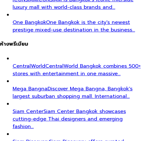
luxury mall with world-class brands and…
One Bangkok
One Bangkok is the city's newest
prestige mixed-use destination in the business…
ห้างพรีเมียม
CentralWorld
CentralWorld Bangkok combines 500+
stores with entertainment in one massive…
Mega Bangna
Discover Mega Bangna, Bangkok's
largest suburban shopping mall. International…
Siam Center
Siam Center Bangkok showcases
cutting-edge Thai designers and emerging
fashion…