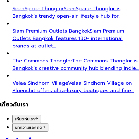
SeenSpace Thonglor
SeenSpace Thonglor is
Bangkok's trendy open-air lifestyle hub for…
Siam Premium Outlets Bangkok
Siam Premium
Outlets Bangkok features 130+ international
brands at outlet…
The Commons Thonglor
The Commons Thonglor is
Bangkok's creative community hub blending indie…
Velaa Sindhorn Village
Velaa Sindhorn Village on
Ploenchit offers ultra-luxury boutiques and fine…
เกี่ยวกับเรา
เกี่ยวกับเรา
บทความและไกด์