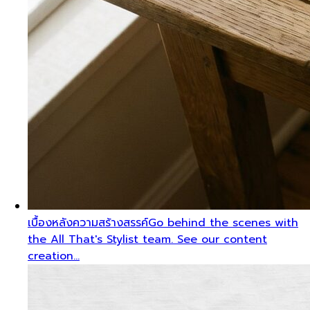
เบื้องหลังความสร้างสรรค์
Go behind the scenes with
the All That's Stylist team. See our content
creation…