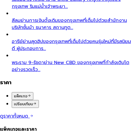
กรุงเทพ ริมแม่น้ำเจ้าพระยา…
สีลม
ย่านการเงินดั้งเดิมของกรุงเทพที่เต็มไปด้วยสำนักงาน
บริษัทชั้นนำ ธนาคาร สถานทูต…
อารีย์
ย่านสุดฮิปของกรุงเทพที่เต็มไปด้วยคนรุ่นใหม่ที่มีรสนิยม
ดี ผู้ประกอบการ…
พระราม 9-รัชดา
ย่าน New CBD ของกรุงเทพที่กำลังเติบโต
อย่างรวดเร็ว…
ราคา
แพ็คเกจ
เปรียบเทียบ
ดูราคาทั้งหมด
แพ็คเกจและราคา