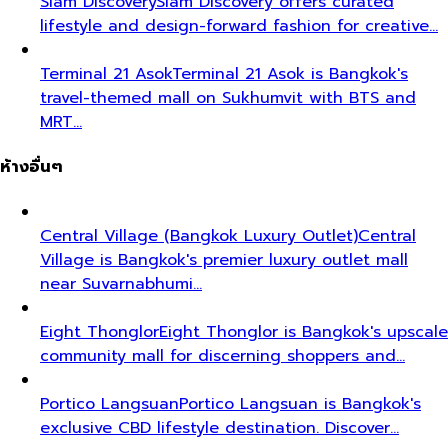
Siam Discovery
Siam Discovery offers curated
lifestyle and design-forward fashion for creative…
Terminal 21 Asok
Terminal 21 Asok is Bangkok's
travel-themed mall on Sukhumvit with BTS and
MRT…
ห้างอื่นๆ
Central Village (Bangkok Luxury Outlet)
Central
Village is Bangkok's premier luxury outlet mall
near Suvarnabhumi…
Eight Thonglor
Eight Thonglor is Bangkok's upscale
community mall for discerning shoppers and…
Portico Langsuan
Portico Langsuan is Bangkok's
exclusive CBD lifestyle destination. Discover…