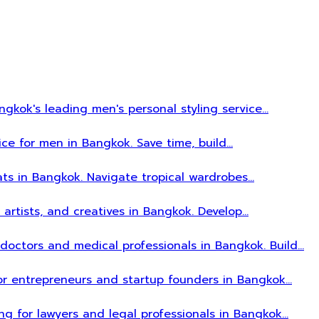
gkok's leading men's personal styling service…
ice for men in Bangkok. Save time, build…
ats in Bangkok. Navigate tropical wardrobes…
, artists, and creatives in Bangkok. Develop…
r doctors and medical professionals in Bangkok. Build…
 for entrepreneurs and startup founders in Bangkok…
ing for lawyers and legal professionals in Bangkok…