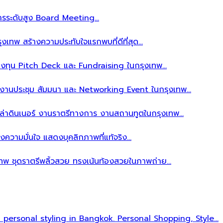
ิหารระดับสูง Board Meeting…
งเทพ สร้างความประทับใจแรกพบที่ดีที่สุด…
ลงทุน Pitch Deck และ Fundraising ในกรุงเทพ…
บงานประชุม สัมมนา และ Networking Event ในกรุงเทพ…
าล่าดินเนอร์ งานราตรีทางการ งานสถานทูตในกรุงเทพ…
งความมั่นใจ แสดงบุคลิกภาพที่แท้จริง…
เทพ ชุดราตรีพลิ้วสวย ทรงเน้นท้องสวยในภาพถ่าย…
l personal styling in Bangkok. Personal Shopping, Style…