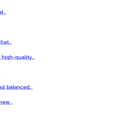
al…
that…
 high-quality…
…
and balanced…
r new…