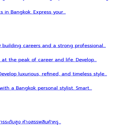
ts in Bangkok. Express your…
 building careers and a strong professional…
 at the peak of career and life. Develop…
evelop luxurious, refined, and timeless style…
 with a Bangkok personal stylist. Smart…
หารระดับสูง ห้างสรรพสินค้าหรู…