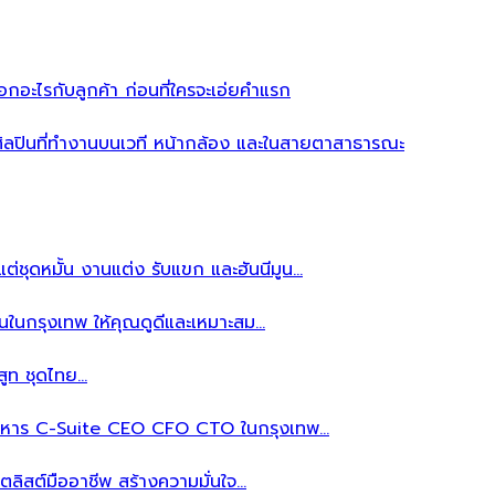
อะไรกับลูกค้า ก่อนที่ใครจะเอ่ยคำแรก
ิลปินที่ทำงานบนเวที หน้ากล้อง และในสายตาสาธารณะ
ต่ชุดหมั้น งานแต่ง รับแขก และฮันนีมูน…
นในกรุงเทพ ให้คุณดูดีและเหมาะสม…
สูท ชุดไทย…
้บริหาร C-Suite CEO CFO CTO ในกรุงเทพ…
ลิสต์มืออาชีพ สร้างความมั่นใจ…