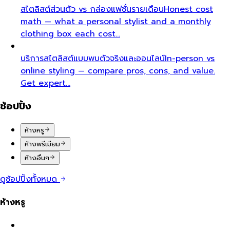
สไตลิสต์ส่วนตัว vs กล่องแฟชั่นรายเดือน
Honest cost
math — what a personal stylist and a monthly
clothing box each cost…
บริการสไตลิสต์แบบพบตัวจริงและออนไลน์
In-person vs
online styling — compare pros, cons, and value.
Get expert…
ช้อปปิ้ง
ห้างหรู
ห้างพรีเมียม
ห้างอื่นๆ
ดูช้อปปิ้งทั้งหมด
ห้างหรู