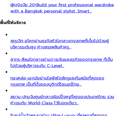
ผู้หญิงวัย 20+
Build your first professional wardrobe
with a Bangkok personal stylist. Smart…
พื้นที่ให้บริการ
สุขุมวิท-อโศก
ย่านธุรกิจหัวใจกลางกรุงเทพที่เต็มไปด้วยผู้
บริหารระดับสูง ห้างสรรพสินค้าหรู…
สาทร-สีลม
ใจกลางย่านการเงินและธุรกิจของกรุงเทพ ที่เต็ม
ไปด้วยผู้บริหารระดับ C-Level…
ทองหล่อ-เอกมัย
ย่านไลฟ์สไตล์หรูและทันสมัยที่สุดของ
กรุงเทพ เป็นที่ตั้งของบูติกดีไซเนอร์ไทย…
สยาม-ปทุมวัน
ศูนย์กลางช้อปปิ้งหรูที่สุดของประเทศไทย รวม
ห้างระดับ World-Class ไว้ในจุดเดียว…
ริมแม่น้ำเจ้าพระยา
ย่าน Ultra-Luxury ที่หรูหราที่สุดของ