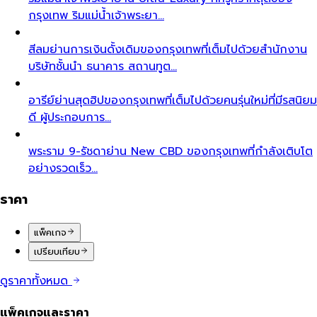
กรุงเทพ ริมแม่น้ำเจ้าพระยา…
สีลม
ย่านการเงินดั้งเดิมของกรุงเทพที่เต็มไปด้วยสำนักงาน
บริษัทชั้นนำ ธนาคาร สถานทูต…
อารีย์
ย่านสุดฮิปของกรุงเทพที่เต็มไปด้วยคนรุ่นใหม่ที่มีรสนิยม
ดี ผู้ประกอบการ…
พระราม 9-รัชดา
ย่าน New CBD ของกรุงเทพที่กำลังเติบโต
อย่างรวดเร็ว…
ราคา
แพ็คเกจ
เปรียบเทียบ
ดูราคาทั้งหมด
แพ็คเกจและราคา