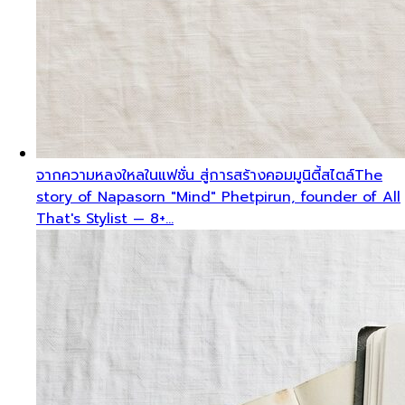
จากความหลงใหลในแฟชั่น สู่การสร้างคอมมูนิตี้สไตล์
The
story of Napasorn "Mind" Phetpirun, founder of All
That's Stylist — 8+…