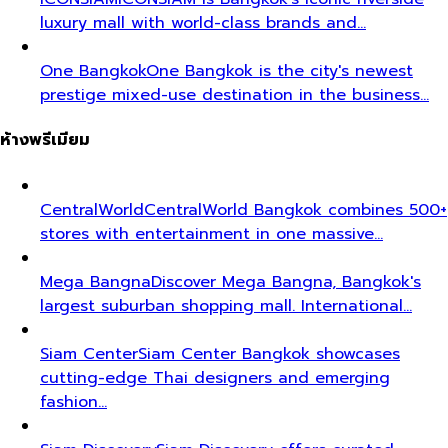
luxury mall with world-class brands and…
One Bangkok
One Bangkok is the city's newest
prestige mixed-use destination in the business…
ห้างพรีเมียม
CentralWorld
CentralWorld Bangkok combines 500+
stores with entertainment in one massive…
Mega Bangna
Discover Mega Bangna, Bangkok's
largest suburban shopping mall. International…
Siam Center
Siam Center Bangkok showcases
cutting-edge Thai designers and emerging
fashion…