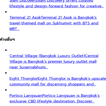
Siam Discovery
Siam Discovery offers curated
lifestyle and design-forward fashion for creative…
Terminal 21 Asok
Terminal 21 Asok is Bangkok's
travel-themed mall on Sukhumvit with BTS and
MRT…
ห้างอื่นๆ
Central Village (Bangkok Luxury Outlet)
Central
Village is Bangkok's premier luxury outlet mall
near Suvarnabhumi…
Eight Thonglor
Eight Thonglor is Bangkok's upscale
community mall for discerning shoppers and…
Portico Langsuan
Portico Langsuan is Bangkok's
exclusive CBD lifestyle destination. Discover…