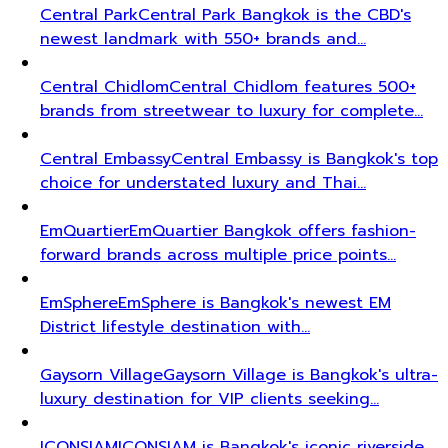
Central Park
Central Park Bangkok is the CBD's
newest landmark with 550+ brands and…
Central Chidlom
Central Chidlom features 500+
brands from streetwear to luxury for complete…
Central Embassy
Central Embassy is Bangkok's top
choice for understated luxury and Thai…
EmQuartier
EmQuartier Bangkok offers fashion-
forward brands across multiple price points…
EmSphere
EmSphere is Bangkok's newest EM
District lifestyle destination with…
Gaysorn Village
Gaysorn Village is Bangkok's ultra-
luxury destination for VIP clients seeking…
ICONSIAM
ICONSIAM is Bangkok's iconic riverside