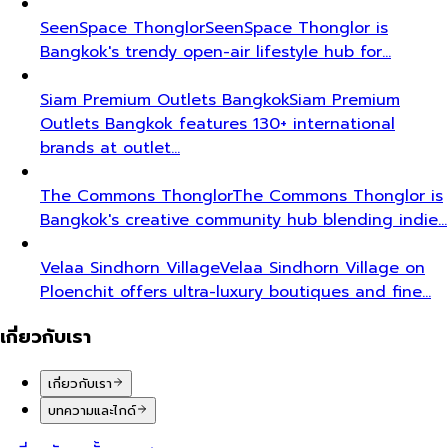
SeenSpace Thonglor
SeenSpace Thonglor is
Bangkok's trendy open-air lifestyle hub for…
Siam Premium Outlets Bangkok
Siam Premium
Outlets Bangkok features 130+ international
brands at outlet…
The Commons Thonglor
The Commons Thonglor is
Bangkok's creative community hub blending indie…
Velaa Sindhorn Village
Velaa Sindhorn Village on
Ploenchit offers ultra-luxury boutiques and fine…
เกี่ยวกับเรา
เกี่ยวกับเรา
บทความและไกด์