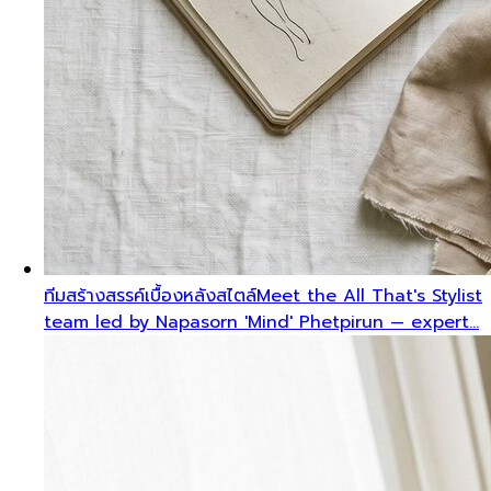
ทีมสร้างสรรค์เบื้องหลังสไตล์
Meet the All That's Stylist
team led by Napasorn 'Mind' Phetpirun — expert…