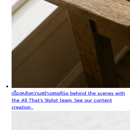
เบื้องหลังความสร้างสรรค์
Go behind the scenes with
the All That's Stylist team. See our content
creation…