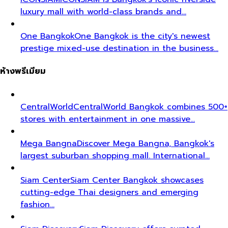
luxury mall with world-class brands and…
One Bangkok
One Bangkok is the city's newest
prestige mixed-use destination in the business…
ห้างพรีเมียม
CentralWorld
CentralWorld Bangkok combines 500+
stores with entertainment in one massive…
Mega Bangna
Discover Mega Bangna, Bangkok's
largest suburban shopping mall. International…
Siam Center
Siam Center Bangkok showcases
cutting-edge Thai designers and emerging
fashion…