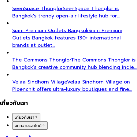
SeenSpace Thonglor
SeenSpace Thonglor is
Bangkok's trendy open-air lifestyle hub for…
Siam Premium Outlets Bangkok
Siam Premium
Outlets Bangkok features 130+ international
brands at outlet…
The Commons Thonglor
The Commons Thonglor is
Bangkok's creative community hub blending indie…
Velaa Sindhorn Village
Velaa Sindhorn Village on
Ploenchit offers ultra-luxury boutiques and fine…
เกี่ยวกับเรา
เกี่ยวกับเรา
บทความและไกด์