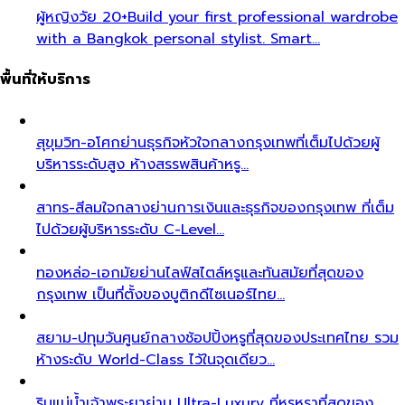
ผู้หญิงวัย 20+
Build your first professional wardrobe
with a Bangkok personal stylist. Smart…
พื้นที่ให้บริการ
สุขุมวิท-อโศก
ย่านธุรกิจหัวใจกลางกรุงเทพที่เต็มไปด้วยผู้
บริหารระดับสูง ห้างสรรพสินค้าหรู…
สาทร-สีลม
ใจกลางย่านการเงินและธุรกิจของกรุงเทพ ที่เต็ม
ไปด้วยผู้บริหารระดับ C-Level…
ทองหล่อ-เอกมัย
ย่านไลฟ์สไตล์หรูและทันสมัยที่สุดของ
กรุงเทพ เป็นที่ตั้งของบูติกดีไซเนอร์ไทย…
สยาม-ปทุมวัน
ศูนย์กลางช้อปปิ้งหรูที่สุดของประเทศไทย รวม
ห้างระดับ World-Class ไว้ในจุดเดียว…
ริมแม่น้ำเจ้าพระยา
ย่าน Ultra-Luxury ที่หรูหราที่สุดของ