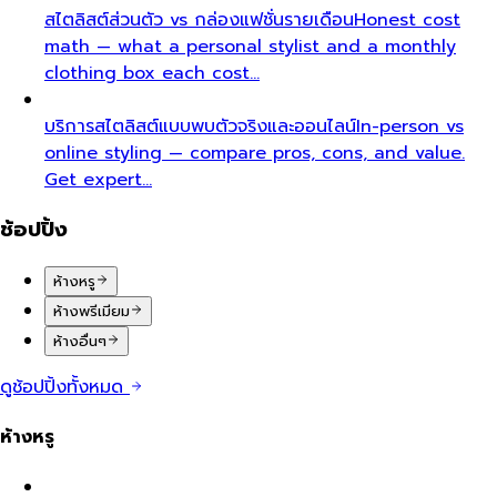
สไตลิสต์ส่วนตัว vs กล่องแฟชั่นรายเดือน
Honest cost
math — what a personal stylist and a monthly
clothing box each cost…
บริการสไตลิสต์แบบพบตัวจริงและออนไลน์
In-person vs
online styling — compare pros, cons, and value.
Get expert…
ช้อปปิ้ง
ห้างหรู
ห้างพรีเมียม
ห้างอื่นๆ
ดูช้อปปิ้งทั้งหมด
ห้างหรู