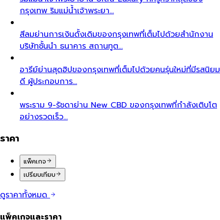
กรุงเทพ ริมแม่น้ำเจ้าพระยา…
สีลม
ย่านการเงินดั้งเดิมของกรุงเทพที่เต็มไปด้วยสำนักงาน
บริษัทชั้นนำ ธนาคาร สถานทูต…
อารีย์
ย่านสุดฮิปของกรุงเทพที่เต็มไปด้วยคนรุ่นใหม่ที่มีรสนิยม
ดี ผู้ประกอบการ…
พระราม 9-รัชดา
ย่าน New CBD ของกรุงเทพที่กำลังเติบโต
อย่างรวดเร็ว…
ราคา
แพ็คเกจ
เปรียบเทียบ
ดูราคาทั้งหมด
แพ็คเกจและราคา