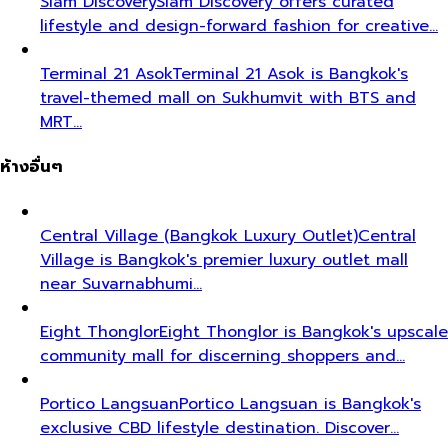
Siam Discovery
Siam Discovery offers curated
lifestyle and design-forward fashion for creative…
Terminal 21 Asok
Terminal 21 Asok is Bangkok's
travel-themed mall on Sukhumvit with BTS and
MRT…
ห้างอื่นๆ
Central Village (Bangkok Luxury Outlet)
Central
Village is Bangkok's premier luxury outlet mall
near Suvarnabhumi…
Eight Thonglor
Eight Thonglor is Bangkok's upscale
community mall for discerning shoppers and…
Portico Langsuan
Portico Langsuan is Bangkok's
exclusive CBD lifestyle destination. Discover…