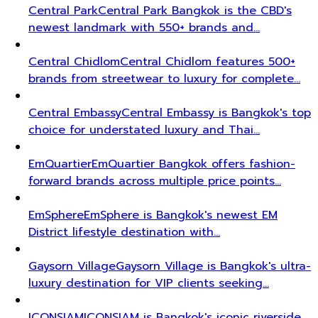
Central Park
Central Park Bangkok is the CBD's
newest landmark with 550+ brands and…
Central Chidlom
Central Chidlom features 500+
brands from streetwear to luxury for complete…
Central Embassy
Central Embassy is Bangkok's top
choice for understated luxury and Thai…
EmQuartier
EmQuartier Bangkok offers fashion-
forward brands across multiple price points…
EmSphere
EmSphere is Bangkok's newest EM
District lifestyle destination with…
Gaysorn Village
Gaysorn Village is Bangkok's ultra-
luxury destination for VIP clients seeking…
ICONSIAM
ICONSIAM is Bangkok's iconic riverside