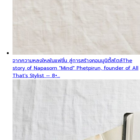
จากความหลงใหลในแฟชั่น สู่การสร้างคอมมูนิตี้สไตล์
The
story of Napasorn "Mind" Phetpirun, founder of All
That's Stylist — 8+…