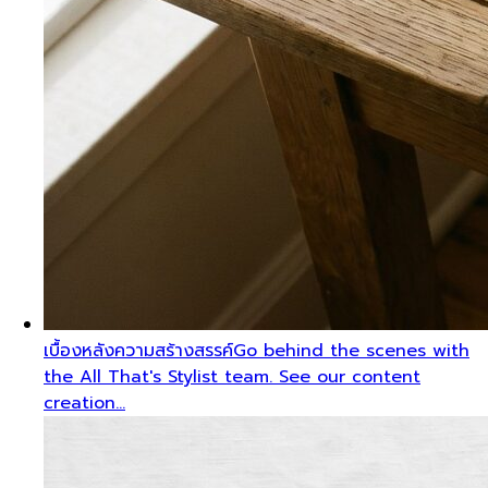
เบื้องหลังความสร้างสรรค์
Go behind the scenes with
the All That's Stylist team. See our content
creation…