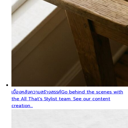
เบื้องหลังความสร้างสรรค์
Go behind the scenes with
the All That's Stylist team. See our content
creation…