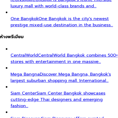
luxury mall with world-class brands and…
One Bangkok
One Bangkok is the city's newest
prestige mixed-use destination in the business…
ห้างพรีเมียม
CentralWorld
CentralWorld Bangkok combines 500+
stores with entertainment in one massive…
Mega Bangna
Discover Mega Bangna, Bangkok's
largest suburban shopping mall. International…
Siam Center
Siam Center Bangkok showcases
cutting-edge Thai designers and emerging
fashion…