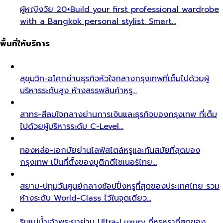
ผู้หญิงวัย 20+
Build your first professional wardrobe
with a Bangkok personal stylist. Smart…
พื้นที่ให้บริการ
สุขุมวิท-อโศก
ย่านธุรกิจหัวใจกลางกรุงเทพที่เต็มไปด้วยผู้
บริหารระดับสูง ห้างสรรพสินค้าหรู…
สาทร-สีลม
ใจกลางย่านการเงินและธุรกิจของกรุงเทพ ที่เต็ม
ไปด้วยผู้บริหารระดับ C-Level…
ทองหล่อ-เอกมัย
ย่านไลฟ์สไตล์หรูและทันสมัยที่สุดของ
กรุงเทพ เป็นที่ตั้งของบูติกดีไซเนอร์ไทย…
สยาม-ปทุมวัน
ศูนย์กลางช้อปปิ้งหรูที่สุดของประเทศไทย รวม
ห้างระดับ World-Class ไว้ในจุดเดียว…
ริมแม่น้ำเจ้าพระยา
ย่าน Ultra-Luxury ที่หรูหราที่สุดของ