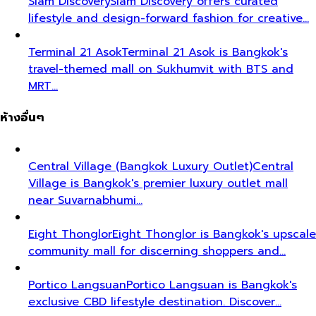
Siam Discovery
Siam Discovery offers curated
lifestyle and design-forward fashion for creative…
Terminal 21 Asok
Terminal 21 Asok is Bangkok's
travel-themed mall on Sukhumvit with BTS and
MRT…
ห้างอื่นๆ
Central Village (Bangkok Luxury Outlet)
Central
Village is Bangkok's premier luxury outlet mall
near Suvarnabhumi…
Eight Thonglor
Eight Thonglor is Bangkok's upscale
community mall for discerning shoppers and…
Portico Langsuan
Portico Langsuan is Bangkok's
exclusive CBD lifestyle destination. Discover…