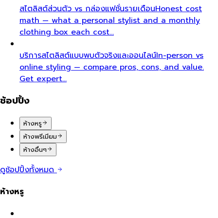
สไตลิสต์ส่วนตัว vs กล่องแฟชั่นรายเดือน
Honest cost
math — what a personal stylist and a monthly
clothing box each cost…
บริการสไตลิสต์แบบพบตัวจริงและออนไลน์
In-person vs
online styling — compare pros, cons, and value.
Get expert…
ช้อปปิ้ง
ห้างหรู
ห้างพรีเมียม
ห้างอื่นๆ
ดูช้อปปิ้งทั้งหมด
ห้างหรู