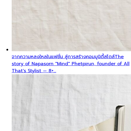
จากความหลงใหลในแฟชั่น สู่การสร้างคอมมูนิตี้สไตล์
The
story of Napasorn "Mind" Phetpirun, founder of All
That's Stylist — 8+…