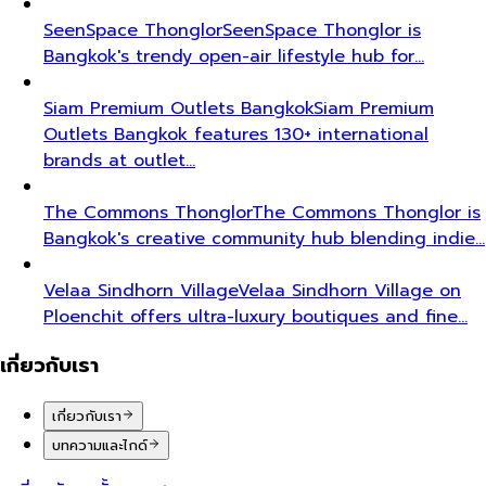
SeenSpace Thonglor
SeenSpace Thonglor is
Bangkok's trendy open-air lifestyle hub for…
Siam Premium Outlets Bangkok
Siam Premium
Outlets Bangkok features 130+ international
brands at outlet…
The Commons Thonglor
The Commons Thonglor is
Bangkok's creative community hub blending indie…
Velaa Sindhorn Village
Velaa Sindhorn Village on
Ploenchit offers ultra-luxury boutiques and fine…
เกี่ยวกับเรา
เกี่ยวกับเรา
บทความและไกด์