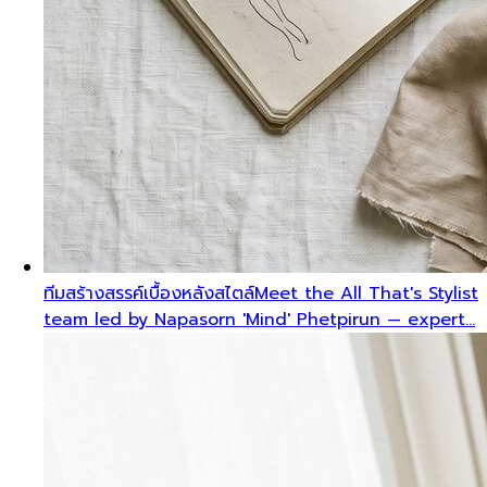
ทีมสร้างสรรค์เบื้องหลังสไตล์
Meet the All That's Stylist
team led by Napasorn 'Mind' Phetpirun — expert…