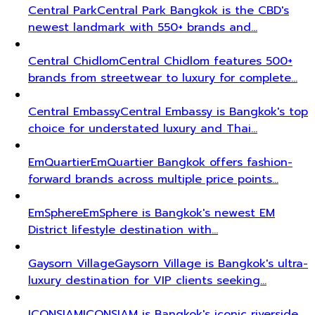
Central Park
Central Park Bangkok is the CBD's
newest landmark with 550+ brands and…
Central Chidlom
Central Chidlom features 500+
brands from streetwear to luxury for complete…
Central Embassy
Central Embassy is Bangkok's top
choice for understated luxury and Thai…
EmQuartier
EmQuartier Bangkok offers fashion-
forward brands across multiple price points…
EmSphere
EmSphere is Bangkok's newest EM
District lifestyle destination with…
Gaysorn Village
Gaysorn Village is Bangkok's ultra-
luxury destination for VIP clients seeking…
ICONSIAM
ICONSIAM is Bangkok's iconic riverside