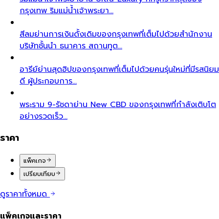
กรุงเทพ ริมแม่น้ำเจ้าพระยา…
สีลม
ย่านการเงินดั้งเดิมของกรุงเทพที่เต็มไปด้วยสำนักงาน
บริษัทชั้นนำ ธนาคาร สถานทูต…
อารีย์
ย่านสุดฮิปของกรุงเทพที่เต็มไปด้วยคนรุ่นใหม่ที่มีรสนิยม
ดี ผู้ประกอบการ…
พระราม 9-รัชดา
ย่าน New CBD ของกรุงเทพที่กำลังเติบโต
อย่างรวดเร็ว…
ราคา
แพ็คเกจ
เปรียบเทียบ
ดูราคาทั้งหมด
แพ็คเกจและราคา