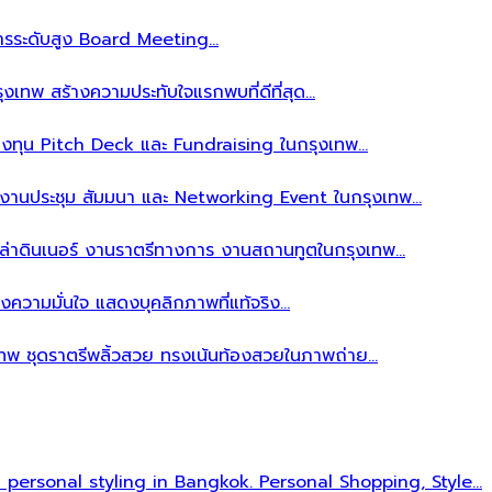
ิหารระดับสูง Board Meeting…
งเทพ สร้างความประทับใจแรกพบที่ดีที่สุด…
ลงทุน Pitch Deck และ Fundraising ในกรุงเทพ…
บงานประชุม สัมมนา และ Networking Event ในกรุงเทพ…
าล่าดินเนอร์ งานราตรีทางการ งานสถานทูตในกรุงเทพ…
งความมั่นใจ แสดงบุคลิกภาพที่แท้จริง…
เทพ ชุดราตรีพลิ้วสวย ทรงเน้นท้องสวยในภาพถ่าย…
l personal styling in Bangkok. Personal Shopping, Style…