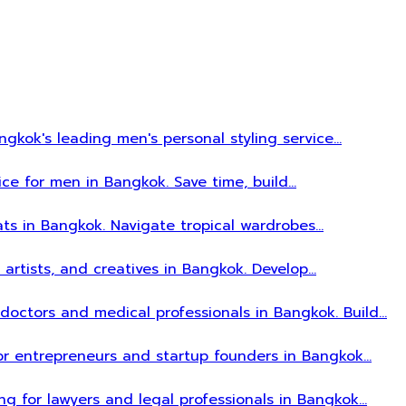
gkok's leading men's personal styling service…
ice for men in Bangkok. Save time, build…
ats in Bangkok. Navigate tropical wardrobes…
, artists, and creatives in Bangkok. Develop…
r doctors and medical professionals in Bangkok. Build…
 for entrepreneurs and startup founders in Bangkok…
ing for lawyers and legal professionals in Bangkok…