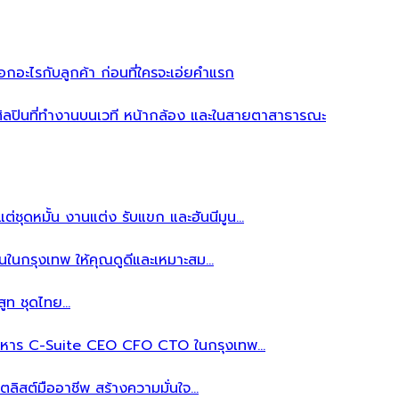
อะไรกับลูกค้า ก่อนที่ใครจะเอ่ยคำแรก
ิลปินที่ทำงานบนเวที หน้ากล้อง และในสายตาสาธารณะ
ต่ชุดหมั้น งานแต่ง รับแขก และฮันนีมูน…
นในกรุงเทพ ให้คุณดูดีและเหมาะสม…
สูท ชุดไทย…
้บริหาร C-Suite CEO CFO CTO ในกรุงเทพ…
ลิสต์มืออาชีพ สร้างความมั่นใจ…