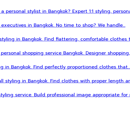
 a personal stylist in Bangkok? Expert 1:1 styling, person
sy executives in Bangkok. No time to shop? We handle…
styling in Bangkok. Find flattering, comfortable clothes 
 personal shopping service Bangkok. Designer shopping,
ing in Bangkok. Find perfectly proportioned clothes that
all styling in Bangkok. Find clothes with proper length 
styling service. Build professional image appropriate fo