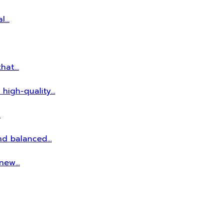
al…
that…
 high-quality…
…
and balanced…
r new…