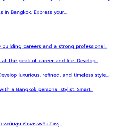
ts in Bangkok. Express your…
 building careers and a strong professional…
 at the peak of career and life. Develop…
evelop luxurious, refined, and timeless style…
 with a Bangkok personal stylist. Smart…
หารระดับสูง ห้างสรรพสินค้าหรู…