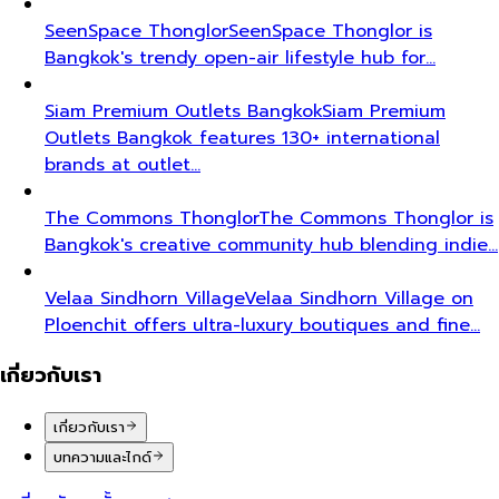
SeenSpace Thonglor
SeenSpace Thonglor is
Bangkok's trendy open-air lifestyle hub for…
Siam Premium Outlets Bangkok
Siam Premium
Outlets Bangkok features 130+ international
brands at outlet…
The Commons Thonglor
The Commons Thonglor is
Bangkok's creative community hub blending indie…
Velaa Sindhorn Village
Velaa Sindhorn Village on
Ploenchit offers ultra-luxury boutiques and fine…
เกี่ยวกับเรา
เกี่ยวกับเรา
บทความและไกด์