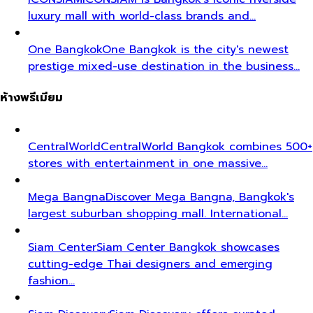
luxury mall with world-class brands and…
One Bangkok
One Bangkok is the city's newest
prestige mixed-use destination in the business…
ห้างพรีเมียม
CentralWorld
CentralWorld Bangkok combines 500+
stores with entertainment in one massive…
Mega Bangna
Discover Mega Bangna, Bangkok's
largest suburban shopping mall. International…
Siam Center
Siam Center Bangkok showcases
cutting-edge Thai designers and emerging
fashion…