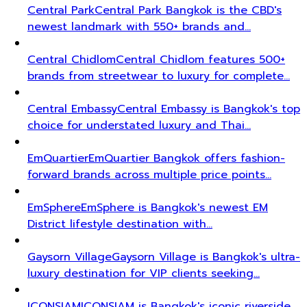
Central Park
Central Park Bangkok is the CBD's
newest landmark with 550+ brands and…
Central Chidlom
Central Chidlom features 500+
brands from streetwear to luxury for complete…
Central Embassy
Central Embassy is Bangkok's top
choice for understated luxury and Thai…
EmQuartier
EmQuartier Bangkok offers fashion-
forward brands across multiple price points…
EmSphere
EmSphere is Bangkok's newest EM
District lifestyle destination with…
Gaysorn Village
Gaysorn Village is Bangkok's ultra-
luxury destination for VIP clients seeking…
ICONSIAM
ICONSIAM is Bangkok's iconic riverside