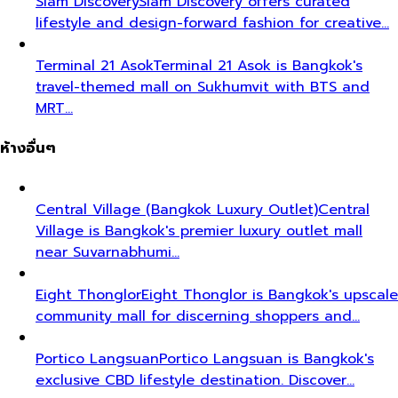
Siam Discovery
Siam Discovery offers curated
lifestyle and design-forward fashion for creative…
Terminal 21 Asok
Terminal 21 Asok is Bangkok's
travel-themed mall on Sukhumvit with BTS and
MRT…
ห้างอื่นๆ
Central Village (Bangkok Luxury Outlet)
Central
Village is Bangkok's premier luxury outlet mall
near Suvarnabhumi…
Eight Thonglor
Eight Thonglor is Bangkok's upscale
community mall for discerning shoppers and…
Portico Langsuan
Portico Langsuan is Bangkok's
exclusive CBD lifestyle destination. Discover…