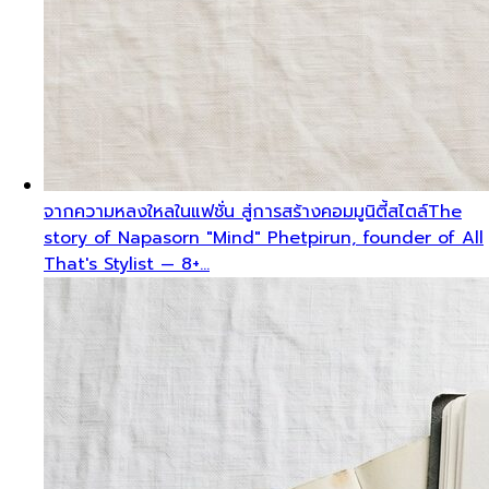
จากความหลงใหลในแฟชั่น สู่การสร้างคอมมูนิตี้สไตล์
The
story of Napasorn "Mind" Phetpirun, founder of All
That's Stylist — 8+…