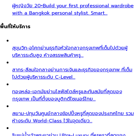
ผู้หญิงวัย 20+
Build your first professional wardrobe
with a Bangkok personal stylist. Smart…
พื้นที่ให้บริการ
สุขุมวิท-อโศก
ย่านธุรกิจหัวใจกลางกรุงเทพที่เต็มไปด้วยผู้
บริหารระดับสูง ห้างสรรพสินค้าหรู…
สาทร-สีลม
ใจกลางย่านการเงินและธุรกิจของกรุงเทพ ที่เต็ม
ไปด้วยผู้บริหารระดับ C-Level…
ทองหล่อ-เอกมัย
ย่านไลฟ์สไตล์หรูและทันสมัยที่สุดของ
กรุงเทพ เป็นที่ตั้งของบูติกดีไซเนอร์ไทย…
สยาม-ปทุมวัน
ศูนย์กลางช้อปปิ้งหรูที่สุดของประเทศไทย รวม
ห้างระดับ World-Class ไว้ในจุดเดียว…
ริมแม่น้ำเจ้าพระยา
ย่าน Ultra-Luxury ที่หรูหราที่สุดของ