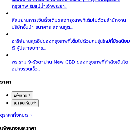
กรุงเทพ ริมแม่น้ำเจ้าพระยา…
สีลม
ย่านการเงินดั้งเดิมของกรุงเทพที่เต็มไปด้วยสำนักงาน
บริษัทชั้นนำ ธนาคาร สถานทูต…
อารีย์
ย่านสุดฮิปของกรุงเทพที่เต็มไปด้วยคนรุ่นใหม่ที่มีรสนิยม
ดี ผู้ประกอบการ…
พระราม 9-รัชดา
ย่าน New CBD ของกรุงเทพที่กำลังเติบโต
อย่างรวดเร็ว…
ราคา
แพ็คเกจ
เปรียบเทียบ
ดูราคาทั้งหมด
แพ็คเกจและราคา