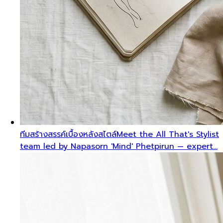
ทีมสร้างสรรค์เบื้องหลังสไตล์
Meet the All That's Stylist
team led by Napasorn 'Mind' Phetpirun — expert…