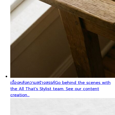
เบื้องหลังความสร้างสรรค์
Go behind the scenes with
the All That's Stylist team. See our content
creation…