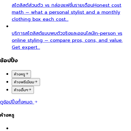
สไตลิสต์ส่วนตัว vs กล่องแฟชั่นรายเดือน
Honest cost
math — what a personal stylist and a monthly
clothing box each cost…
บริการสไตลิสต์แบบพบตัวจริงและออนไลน์
In-person vs
online styling — compare pros, cons, and value.
Get expert…
ช้อปปิ้ง
ห้างหรู
ห้างพรีเมียม
ห้างอื่นๆ
ดูช้อปปิ้งทั้งหมด
ห้างหรู