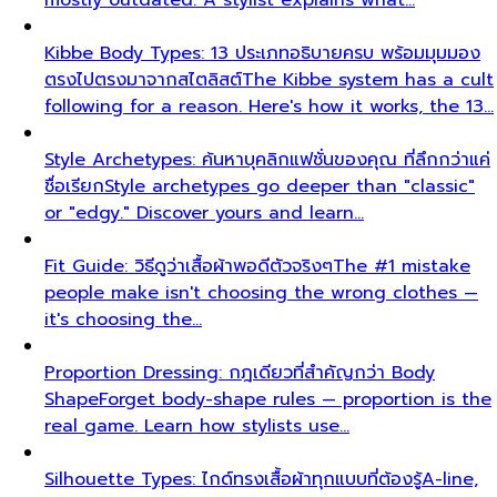
Business Casual ในกรุงเทพฯ: คู่มือสำหรับองค์กรที่ต้อง
กำหนด Dress Code
The definitive business casual
dress code guide for Bangkok corporate teams…
ยกระดับภาพลักษณ์มืออาชีพให้ 55 ผู้เชี่ยวชาญด้านการเงิน
ในกรุงเทพฯ
How All That's Stylist elevated executive
presence for 55 finance professionals…
สร้าง Visual Identity ให้ศิลปิน Universal Music
Thailand
How All That's Stylist partnered with
Universal Music Thailand to develop…
5 กิจกรรม Team Building สำหรับองค์กรที่ไม่ซ้ำใคร
กรุงเทพฯ 2026
Discover the top 5 unique corporate
team building activities in Bangkok for…
ทำไม Executive Presence ถึงเป็นการลงทุนที่คุ้มค่าที่สุด
สำหรับทีมขาย
Discover why executive presence