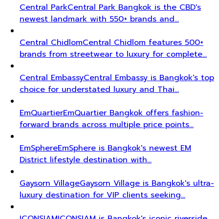
Central Park
Central Park Bangkok is the CBD's
newest landmark with 550+ brands and…
Central Chidlom
Central Chidlom features 500+
brands from streetwear to luxury for complete…
Central Embassy
Central Embassy is Bangkok's top
choice for understated luxury and Thai…
EmQuartier
EmQuartier Bangkok offers fashion-
forward brands across multiple price points…
EmSphere
EmSphere is Bangkok's newest EM
District lifestyle destination with…
Gaysorn Village
Gaysorn Village is Bangkok's ultra-
luxury destination for VIP clients seeking…
ICONSIAM
ICONSIAM is Bangkok's iconic riverside