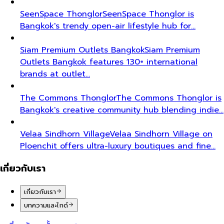
SeenSpace Thonglor
SeenSpace Thonglor is
Bangkok's trendy open-air lifestyle hub for…
Siam Premium Outlets Bangkok
Siam Premium
Outlets Bangkok features 130+ international
brands at outlet…
The Commons Thonglor
The Commons Thonglor is
Bangkok's creative community hub blending indie…
Velaa Sindhorn Village
Velaa Sindhorn Village on
Ploenchit offers ultra-luxury boutiques and fine…
เกี่ยวกับเรา
เกี่ยวกับเรา
บทความและไกด์