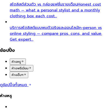
สไตลิสต์ส่วนตัว vs กล่องแฟชั่นรายเดือน
Honest cost
math — what a personal stylist and a monthly
clothing box each cost…
บริการสไตลิสต์แบบพบตัวจริงและออนไลน์
In-person vs
online styling — compare pros, cons, and value.
Get expert…
ช้อปปิ้ง
ห้างหรู
ห้างพรีเมียม
ห้างอื่นๆ
ดูช้อปปิ้งทั้งหมด
ห้างหรู