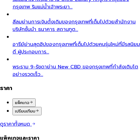
กรุงเทพ ริมแม่น้ำเจ้าพระยา…
สีลม
ย่านการเงินดั้งเดิมของกรุงเทพที่เต็มไปด้วยสำนักงาน
บริษัทชั้นนำ ธนาคาร สถานทูต…
อารีย์
ย่านสุดฮิปของกรุงเทพที่เต็มไปด้วยคนรุ่นใหม่ที่มีรสนิยม
ดี ผู้ประกอบการ…
พระราม 9-รัชดา
ย่าน New CBD ของกรุงเทพที่กำลังเติบโต
อย่างรวดเร็ว…
ราคา
แพ็คเกจ
เปรียบเทียบ
ดูราคาทั้งหมด
แพ็คเกจและราคา