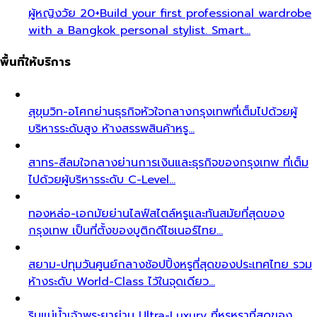
ผู้หญิงวัย 20+
Build your first professional wardrobe
with a Bangkok personal stylist. Smart…
พื้นที่ให้บริการ
สุขุมวิท-อโศก
ย่านธุรกิจหัวใจกลางกรุงเทพที่เต็มไปด้วยผู้
บริหารระดับสูง ห้างสรรพสินค้าหรู…
สาทร-สีลม
ใจกลางย่านการเงินและธุรกิจของกรุงเทพ ที่เต็ม
ไปด้วยผู้บริหารระดับ C-Level…
ทองหล่อ-เอกมัย
ย่านไลฟ์สไตล์หรูและทันสมัยที่สุดของ
กรุงเทพ เป็นที่ตั้งของบูติกดีไซเนอร์ไทย…
สยาม-ปทุมวัน
ศูนย์กลางช้อปปิ้งหรูที่สุดของประเทศไทย รวม
ห้างระดับ World-Class ไว้ในจุดเดียว…
ริมแม่น้ำเจ้าพระยา
ย่าน Ultra-Luxury ที่หรูหราที่สุดของ