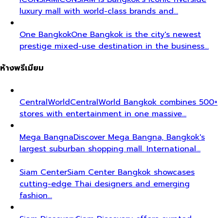
luxury mall with world-class brands and…
One Bangkok
One Bangkok is the city's newest
prestige mixed-use destination in the business…
ห้างพรีเมียม
CentralWorld
CentralWorld Bangkok combines 500+
stores with entertainment in one massive…
Mega Bangna
Discover Mega Bangna, Bangkok's
largest suburban shopping mall. International…
Siam Center
Siam Center Bangkok showcases
cutting-edge Thai designers and emerging
fashion…