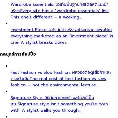
สิ่งที่เราสร้าง
Discover the impact All That's Stylist
creates, from quality content creation…