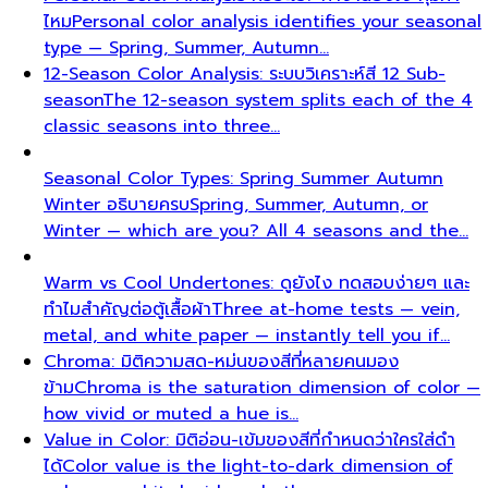
ทีมสร้างสรรค์เบื้องหลังสไตล์
Meet the All That's Stylist
team led by Napasorn 'Mind' Phetpirun — expert…