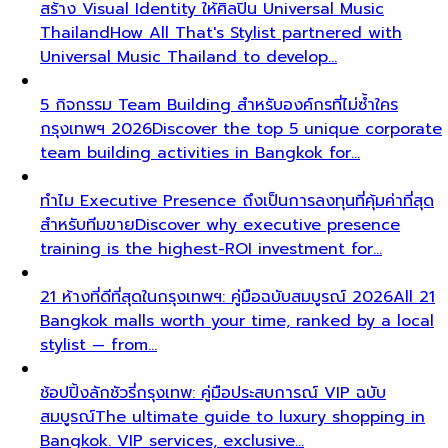
จากความหลงใหลในแฟชั่น สู่การสร้างคอมมูนิตี้สไตล์
The
story of Napasorn "Mind" Phetpirun, founder of All
That's Stylist — 8+…