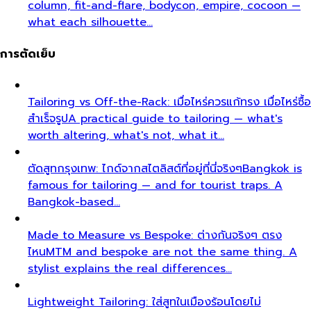
training is the highest-ROI investment for…
21 ห้างที่ดีที่สุดในกรุงเทพฯ: คู่มือฉบับสมบูรณ์ 2026
All 21
Bangkok malls worth your time, ranked by a local
stylist — from…
ช้อปปิ้งลักชัวรี่กรุงเทพ: คู่มือประสบการณ์ VIP ฉบับ
สมบูรณ์
The ultimate guide to luxury shopping in
Bangkok. VIP services, exclusive…
คู่มือช้อปปิ้งกรุงเทพฉบับสมบูรณ์ - ย่านไหนเหมาะกับคุณ
ที่สุด
Complete Bangkok shopping guide covering
Sukhumvit, Siam, Thonglor, luxury…
คลังความรู้
สีและสไตล์
ตู้เสื้อผ้าและช้อปปิ้ง