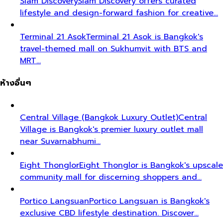
Siam Discovery
Siam Discovery offers curated
lifestyle and design-forward fashion for creative…
Terminal 21 Asok
Terminal 21 Asok is Bangkok's
travel-themed mall on Sukhumvit with BTS and
MRT…
ห้างอื่นๆ
Central Village (Bangkok Luxury Outlet)
Central
Village is Bangkok's premier luxury outlet mall
near Suvarnabhumi…
Eight Thonglor
Eight Thonglor is Bangkok's upscale
community mall for discerning shoppers and…
Portico Langsuan
Portico Langsuan is Bangkok's
exclusive CBD lifestyle destination. Discover…