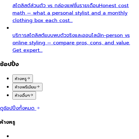
สไตลิสต์ส่วนตัว vs กล่องแฟชั่นรายเดือน
Honest cost
math — what a personal stylist and a monthly
clothing box each cost…
บริการสไตลิสต์แบบพบตัวจริงและออนไลน์
In-person vs
online styling — compare pros, cons, and value.
Get expert…
ช้อปปิ้ง
ห้างหรู
ห้างพรีเมียม
ห้างอื่นๆ
ดูช้อปปิ้งทั้งหมด
ห้างหรู