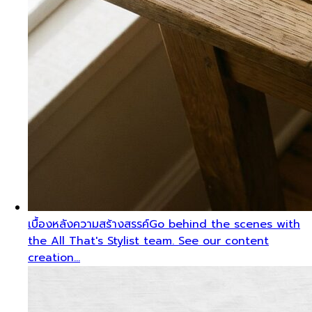
เบื้องหลังความสร้างสรรค์
Go behind the scenes with
the All That's Stylist team. See our content
creation…