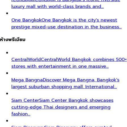
luxury mall with world-class brands and…
One Bangkok
One Bangkok is the city's newest
prestige mixed-use destination in the business…
ห้างพรีเมียม
CentralWorld
CentralWorld Bangkok combines 500+
stores with entertainment in one massive…
Mega Bangna
Discover Mega Bangna, Bangkok's
largest suburban shopping mall. International…
Siam Center
Siam Center Bangkok showcases
cutting-edge Thai designers and emerging
fashion…