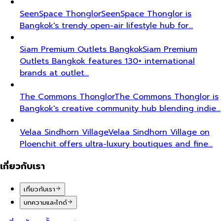
SeenSpace Thonglor
SeenSpace Thonglor is
Bangkok's trendy open-air lifestyle hub for…
Siam Premium Outlets Bangkok
Siam Premium
Outlets Bangkok features 130+ international
brands at outlet…
The Commons Thonglor
The Commons Thonglor is
Bangkok's creative community hub blending indie…
Velaa Sindhorn Village
Velaa Sindhorn Village on
Ploenchit offers ultra-luxury boutiques and fine…
เกี่ยวกับเรา
เกี่ยวกับเรา
บทความและไกด์