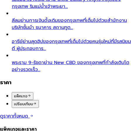
กรุงเทพ ริมแม่น้ำเจ้าพระยา…
สีลม
ย่านการเงินดั้งเดิมของกรุงเทพที่เต็มไปด้วยสำนักงาน
บริษัทชั้นนำ ธนาคาร สถานทูต…
อารีย์
ย่านสุดฮิปของกรุงเทพที่เต็มไปด้วยคนรุ่นใหม่ที่มีรสนิยม
ดี ผู้ประกอบการ…
พระราม 9-รัชดา
ย่าน New CBD ของกรุงเทพที่กำลังเติบโต
อย่างรวดเร็ว…
ราคา
แพ็คเกจ
เปรียบเทียบ
ดูราคาทั้งหมด
แพ็คเกจและราคา