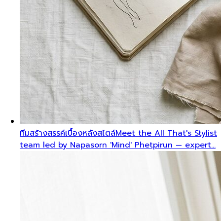
ทีมสร้างสรรค์เบื้องหลังสไตล์
Meet the All That's Stylist
team led by Napasorn 'Mind' Phetpirun — expert…