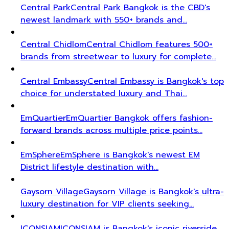
Central Park
Central Park Bangkok is the CBD's
newest landmark with 550+ brands and…
Central Chidlom
Central Chidlom features 500+
brands from streetwear to luxury for complete…
Central Embassy
Central Embassy is Bangkok's top
choice for understated luxury and Thai…
EmQuartier
EmQuartier Bangkok offers fashion-
forward brands across multiple price points…
EmSphere
EmSphere is Bangkok's newest EM
District lifestyle destination with…
Gaysorn Village
Gaysorn Village is Bangkok's ultra-
luxury destination for VIP clients seeking…
ICONSIAM
ICONSIAM is Bangkok's iconic riverside