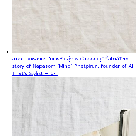
จากความหลงใหลในแฟชั่น สู่การสร้างคอมมูนิตี้สไตล์
The
story of Napasorn "Mind" Phetpirun, founder of All
That's Stylist — 8+…