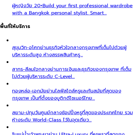
ผู้หญิงวัย 20+
Build your first professional wardrobe
with a Bangkok personal stylist. Smart…
พื้นที่ให้บริการ
สุขุมวิท-อโศก
ย่านธุรกิจหัวใจกลางกรุงเทพที่เต็มไปด้วยผู้
บริหารระดับสูง ห้างสรรพสินค้าหรู…
สาทร-สีลม
ใจกลางย่านการเงินและธุรกิจของกรุงเทพ ที่เต็ม
ไปด้วยผู้บริหารระดับ C-Level…
ทองหล่อ-เอกมัย
ย่านไลฟ์สไตล์หรูและทันสมัยที่สุดของ
กรุงเทพ เป็นที่ตั้งของบูติกดีไซเนอร์ไทย…
สยาม-ปทุมวัน
ศูนย์กลางช้อปปิ้งหรูที่สุดของประเทศไทย รวม
ห้างระดับ World-Class ไว้ในจุดเดียว…
ริมแม่น้ำเจ้าพระยา
ย่าน Ultra-Luxury ที่หรูหราที่สุดของ