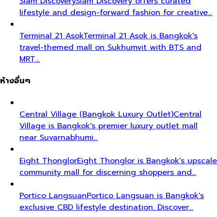
Siam Discovery
Siam Discovery offers curated
lifestyle and design-forward fashion for creative…
Terminal 21 Asok
Terminal 21 Asok is Bangkok's
travel-themed mall on Sukhumvit with BTS and
MRT…
ห้างอื่นๆ
Central Village (Bangkok Luxury Outlet)
Central
Village is Bangkok's premier luxury outlet mall
near Suvarnabhumi…
Eight Thonglor
Eight Thonglor is Bangkok's upscale
community mall for discerning shoppers and…
Portico Langsuan
Portico Langsuan is Bangkok's
exclusive CBD lifestyle destination. Discover…