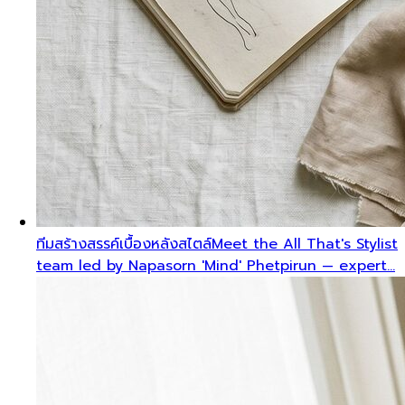
ทีมสร้างสรรค์เบื้องหลังสไตล์
Meet the All That's Stylist
team led by Napasorn 'Mind' Phetpirun — expert…