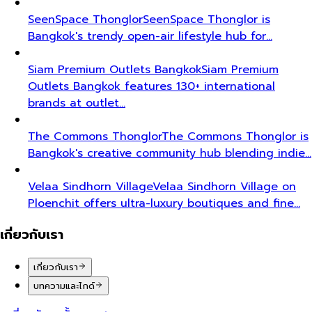
SeenSpace Thonglor
SeenSpace Thonglor is
Bangkok's trendy open-air lifestyle hub for…
Siam Premium Outlets Bangkok
Siam Premium
Outlets Bangkok features 130+ international
brands at outlet…
The Commons Thonglor
The Commons Thonglor is
Bangkok's creative community hub blending indie…
Velaa Sindhorn Village
Velaa Sindhorn Village on
Ploenchit offers ultra-luxury boutiques and fine…
เกี่ยวกับเรา
เกี่ยวกับเรา
บทความและไกด์