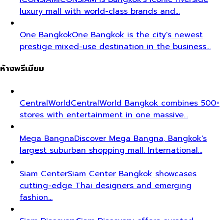
luxury mall with world-class brands and…
One Bangkok
One Bangkok is the city's newest
prestige mixed-use destination in the business…
ห้างพรีเมียม
CentralWorld
CentralWorld Bangkok combines 500+
stores with entertainment in one massive…
Mega Bangna
Discover Mega Bangna, Bangkok's
largest suburban shopping mall. International…
Siam Center
Siam Center Bangkok showcases
cutting-edge Thai designers and emerging
fashion…