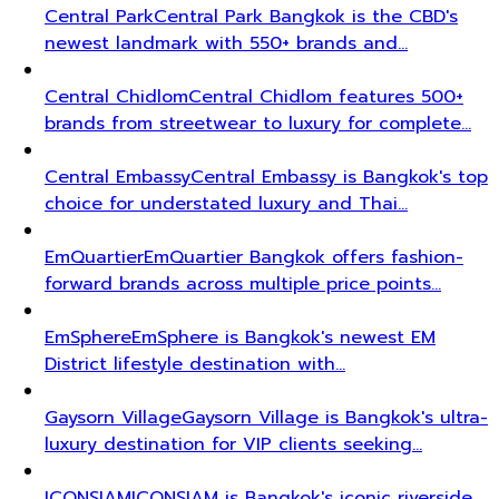
Central Park
Central Park Bangkok is the CBD's
newest landmark with 550+ brands and…
Central Chidlom
Central Chidlom features 500+
brands from streetwear to luxury for complete…
Central Embassy
Central Embassy is Bangkok's top
choice for understated luxury and Thai…
EmQuartier
EmQuartier Bangkok offers fashion-
forward brands across multiple price points…
EmSphere
EmSphere is Bangkok's newest EM
District lifestyle destination with…
Gaysorn Village
Gaysorn Village is Bangkok's ultra-
luxury destination for VIP clients seeking…
ICONSIAM
ICONSIAM is Bangkok's iconic riverside