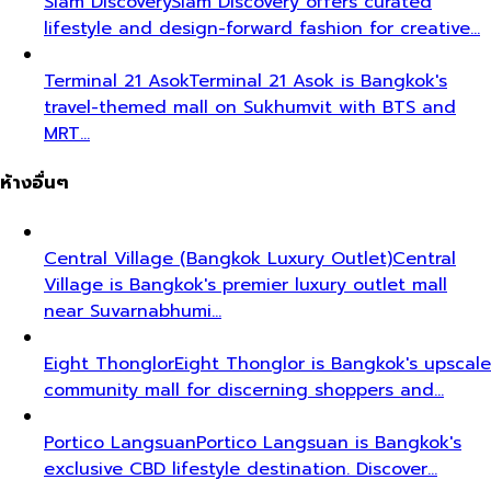
Siam Discovery
Siam Discovery offers curated
lifestyle and design-forward fashion for creative…
Terminal 21 Asok
Terminal 21 Asok is Bangkok's
travel-themed mall on Sukhumvit with BTS and
MRT…
ห้างอื่นๆ
Central Village (Bangkok Luxury Outlet)
Central
Village is Bangkok's premier luxury outlet mall
near Suvarnabhumi…
Eight Thonglor
Eight Thonglor is Bangkok's upscale
community mall for discerning shoppers and…
Portico Langsuan
Portico Langsuan is Bangkok's
exclusive CBD lifestyle destination. Discover…