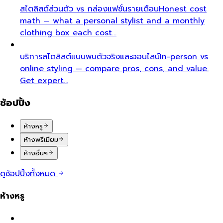
สไตลิสต์ส่วนตัว vs กล่องแฟชั่นรายเดือน
Honest cost
math — what a personal stylist and a monthly
clothing box each cost…
บริการสไตลิสต์แบบพบตัวจริงและออนไลน์
In-person vs
online styling — compare pros, cons, and value.
Get expert…
ช้อปปิ้ง
ห้างหรู
ห้างพรีเมียม
ห้างอื่นๆ
ดูช้อปปิ้งทั้งหมด
ห้างหรู