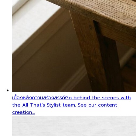
เบื้องหลังความสร้างสรรค์
Go behind the scenes with
the All That's Stylist team. See our content
creation…