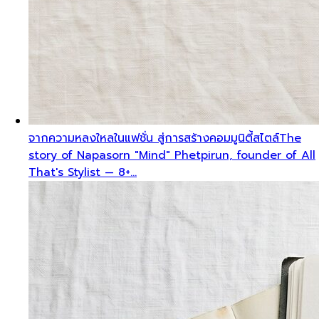
จากความหลงใหลในแฟชั่น สู่การสร้างคอมมูนิตี้สไตล์
The
story of Napasorn "Mind" Phetpirun, founder of All
That's Stylist — 8+…