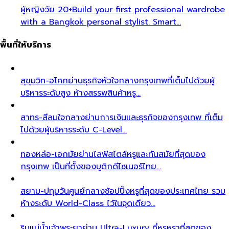
ผู้หญิงวัย 20+
Build your first professional wardrobe
with a Bangkok personal stylist. Smart…
พื้นที่ให้บริการ
สุขุมวิท-อโศก
ย่านธุรกิจหัวใจกลางกรุงเทพที่เต็มไปด้วยผู้
บริหารระดับสูง ห้างสรรพสินค้าหรู…
สาทร-สีลม
ใจกลางย่านการเงินและธุรกิจของกรุงเทพ ที่เต็ม
ไปด้วยผู้บริหารระดับ C-Level…
ทองหล่อ-เอกมัย
ย่านไลฟ์สไตล์หรูและทันสมัยที่สุดของ
กรุงเทพ เป็นที่ตั้งของบูติกดีไซเนอร์ไทย…
สยาม-ปทุมวัน
ศูนย์กลางช้อปปิ้งหรูที่สุดของประเทศไทย รวม
ห้างระดับ World-Class ไว้ในจุดเดียว…
ริมแม่น้ำเจ้าพระยา
ย่าน Ultra-Luxury ที่หรูหราที่สุดของ