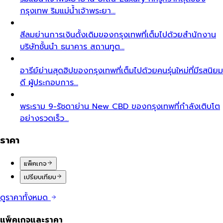
กรุงเทพ ริมแม่น้ำเจ้าพระยา…
สีลม
ย่านการเงินดั้งเดิมของกรุงเทพที่เต็มไปด้วยสำนักงาน
บริษัทชั้นนำ ธนาคาร สถานทูต…
อารีย์
ย่านสุดฮิปของกรุงเทพที่เต็มไปด้วยคนรุ่นใหม่ที่มีรสนิยม
ดี ผู้ประกอบการ…
พระราม 9-รัชดา
ย่าน New CBD ของกรุงเทพที่กำลังเติบโต
อย่างรวดเร็ว…
ราคา
แพ็คเกจ
เปรียบเทียบ
ดูราคาทั้งหมด
แพ็คเกจและราคา