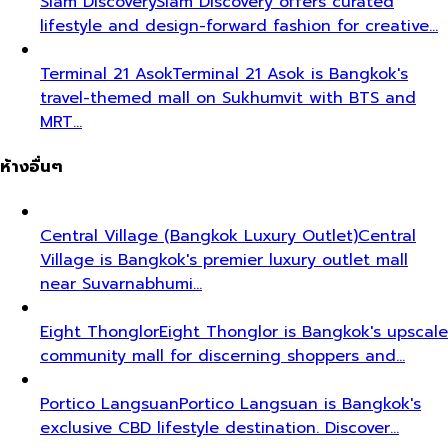
Siam Discovery
Siam Discovery offers curated
lifestyle and design-forward fashion for creative…
Terminal 21 Asok
Terminal 21 Asok is Bangkok's
travel-themed mall on Sukhumvit with BTS and
MRT…
ห้างอื่นๆ
Central Village (Bangkok Luxury Outlet)
Central
Village is Bangkok's premier luxury outlet mall
near Suvarnabhumi…
Eight Thonglor
Eight Thonglor is Bangkok's upscale
community mall for discerning shoppers and…
Portico Langsuan
Portico Langsuan is Bangkok's
exclusive CBD lifestyle destination. Discover…