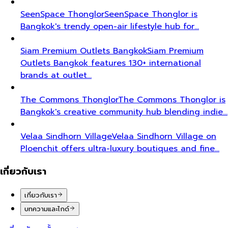
SeenSpace Thonglor
SeenSpace Thonglor is
Bangkok's trendy open-air lifestyle hub for…
Siam Premium Outlets Bangkok
Siam Premium
Outlets Bangkok features 130+ international
brands at outlet…
The Commons Thonglor
The Commons Thonglor is
Bangkok's creative community hub blending indie…
Velaa Sindhorn Village
Velaa Sindhorn Village on
Ploenchit offers ultra-luxury boutiques and fine…
เกี่ยวกับเรา
เกี่ยวกับเรา
บทความและไกด์