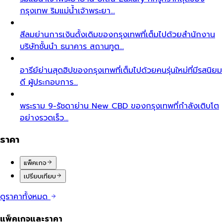
กรุงเทพ ริมแม่น้ำเจ้าพระยา…
สีลม
ย่านการเงินดั้งเดิมของกรุงเทพที่เต็มไปด้วยสำนักงาน
บริษัทชั้นนำ ธนาคาร สถานทูต…
อารีย์
ย่านสุดฮิปของกรุงเทพที่เต็มไปด้วยคนรุ่นใหม่ที่มีรสนิยม
ดี ผู้ประกอบการ…
พระราม 9-รัชดา
ย่าน New CBD ของกรุงเทพที่กำลังเติบโต
อย่างรวดเร็ว…
ราคา
แพ็คเกจ
เปรียบเทียบ
ดูราคาทั้งหมด
แพ็คเกจและราคา