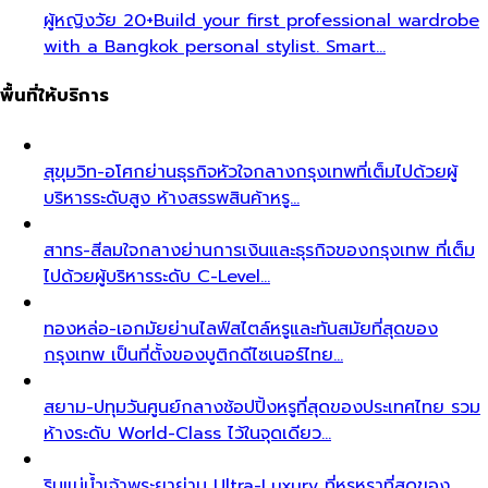
ผู้หญิงวัย 20+
Build your first professional wardrobe
with a Bangkok personal stylist. Smart…
พื้นที่ให้บริการ
สุขุมวิท-อโศก
ย่านธุรกิจหัวใจกลางกรุงเทพที่เต็มไปด้วยผู้
บริหารระดับสูง ห้างสรรพสินค้าหรู…
สาทร-สีลม
ใจกลางย่านการเงินและธุรกิจของกรุงเทพ ที่เต็ม
ไปด้วยผู้บริหารระดับ C-Level…
ทองหล่อ-เอกมัย
ย่านไลฟ์สไตล์หรูและทันสมัยที่สุดของ
กรุงเทพ เป็นที่ตั้งของบูติกดีไซเนอร์ไทย…
สยาม-ปทุมวัน
ศูนย์กลางช้อปปิ้งหรูที่สุดของประเทศไทย รวม
ห้างระดับ World-Class ไว้ในจุดเดียว…
ริมแม่น้ำเจ้าพระยา
ย่าน Ultra-Luxury ที่หรูหราที่สุดของ