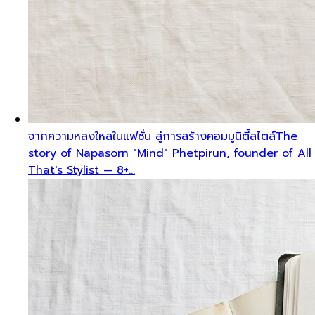
จากความหลงใหลในแฟชั่น สู่การสร้างคอมมูนิตี้สไตล์
The
story of Napasorn "Mind" Phetpirun, founder of All
That's Stylist — 8+…