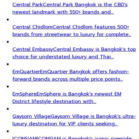
Central Park
Central Park Bangkok is the CBD's
newest landmark with 550+ brands and…
Central Chidlom
Central Chidlom features 500+
brands from streetwear to luxury for complete…
Central Embassy
Central Embassy is Bangkok's top
choice for understated luxury and Thai…
EmQuartier
EmQuartier Bangkok offers fashion-
forward brands across multiple price points…
EmSphere
EmSphere is Bangkok's newest EM
District lifestyle destination with…
Gaysorn Village
Gaysorn Village is Bangkok's ultra-
luxury destination for VIP clients seeking…
ICONSIAM
ICONSIAM is Bangkok's iconic riverside