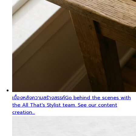
เบื้องหลังความสร้างสรรค์
Go behind the scenes with
the All That's Stylist team. See our content
creation…