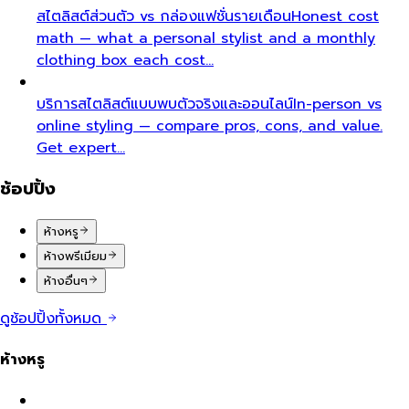
สไตลิสต์ส่วนตัว vs กล่องแฟชั่นรายเดือน
Honest cost
math — what a personal stylist and a monthly
clothing box each cost…
บริการสไตลิสต์แบบพบตัวจริงและออนไลน์
In-person vs
online styling — compare pros, cons, and value.
Get expert…
ช้อปปิ้ง
ห้างหรู
ห้างพรีเมียม
ห้างอื่นๆ
ดูช้อปปิ้งทั้งหมด
ห้างหรู