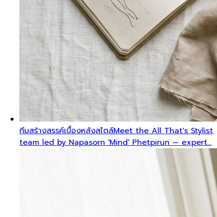
ทีมสร้างสรรค์เบื้องหลังสไตล์
Meet the All That's Stylist
team led by Napasorn 'Mind' Phetpirun — expert…