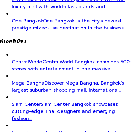
luxury mall with world-class brands and…
One Bangkok
One Bangkok is the city's newest
prestige mixed-use destination in the business…
ห้างพรีเมียม
CentralWorld
CentralWorld Bangkok combines 500+
stores with entertainment in one massive…
Mega Bangna
Discover Mega Bangna, Bangkok's
largest suburban shopping mall. International…
Siam Center
Siam Center Bangkok showcases
cutting-edge Thai designers and emerging
fashion…