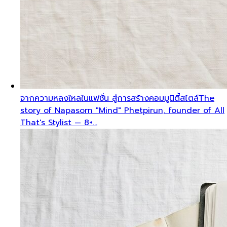
จากความหลงใหลในแฟชั่น สู่การสร้างคอมมูนิตี้สไตล์
The
story of Napasorn "Mind" Phetpirun, founder of All
That's Stylist — 8+…