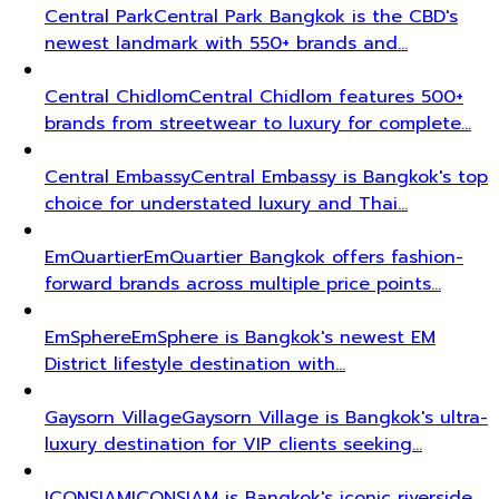
Central Park
Central Park Bangkok is the CBD's
newest landmark with 550+ brands and…
Central Chidlom
Central Chidlom features 500+
brands from streetwear to luxury for complete…
Central Embassy
Central Embassy is Bangkok's top
choice for understated luxury and Thai…
EmQuartier
EmQuartier Bangkok offers fashion-
forward brands across multiple price points…
EmSphere
EmSphere is Bangkok's newest EM
District lifestyle destination with…
Gaysorn Village
Gaysorn Village is Bangkok's ultra-
luxury destination for VIP clients seeking…
ICONSIAM
ICONSIAM is Bangkok's iconic riverside