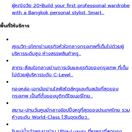
ผู้หญิงวัย 20+
Build your first professional wardrobe
with a Bangkok personal stylist. Smart…
พื้นที่ให้บริการ
สุขุมวิท-อโศก
ย่านธุรกิจหัวใจกลางกรุงเทพที่เต็มไปด้วยผู้
บริหารระดับสูง ห้างสรรพสินค้าหรู…
สาทร-สีลม
ใจกลางย่านการเงินและธุรกิจของกรุงเทพ ที่เต็ม
ไปด้วยผู้บริหารระดับ C-Level…
ทองหล่อ-เอกมัย
ย่านไลฟ์สไตล์หรูและทันสมัยที่สุดของ
กรุงเทพ เป็นที่ตั้งของบูติกดีไซเนอร์ไทย…
สยาม-ปทุมวัน
ศูนย์กลางช้อปปิ้งหรูที่สุดของประเทศไทย รวม
ห้างระดับ World-Class ไว้ในจุดเดียว…
ริมแม่น้ำเจ้าพระยา
ย่าน Ultra-Luxury ที่หรูหราที่สุดของ