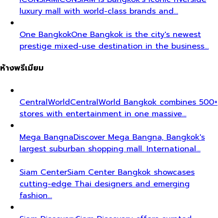
luxury mall with world-class brands and…
One Bangkok
One Bangkok is the city's newest
prestige mixed-use destination in the business…
ห้างพรีเมียม
CentralWorld
CentralWorld Bangkok combines 500+
stores with entertainment in one massive…
Mega Bangna
Discover Mega Bangna, Bangkok's
largest suburban shopping mall. International…
Siam Center
Siam Center Bangkok showcases
cutting-edge Thai designers and emerging
fashion…