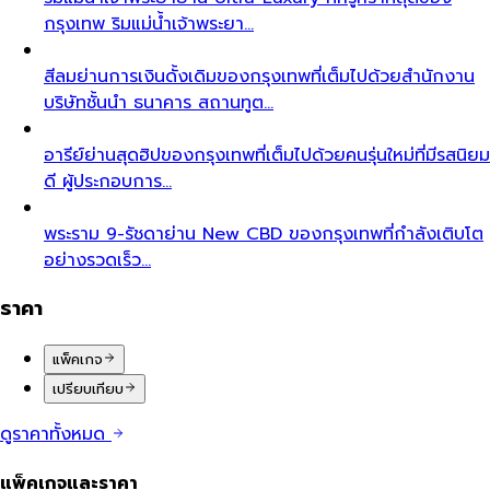
กรุงเทพ ริมแม่น้ำเจ้าพระยา…
สีลม
ย่านการเงินดั้งเดิมของกรุงเทพที่เต็มไปด้วยสำนักงาน
บริษัทชั้นนำ ธนาคาร สถานทูต…
อารีย์
ย่านสุดฮิปของกรุงเทพที่เต็มไปด้วยคนรุ่นใหม่ที่มีรสนิยม
ดี ผู้ประกอบการ…
พระราม 9-รัชดา
ย่าน New CBD ของกรุงเทพที่กำลังเติบโต
อย่างรวดเร็ว…
ราคา
แพ็คเกจ
เปรียบเทียบ
ดูราคาทั้งหมด
แพ็คเกจและราคา