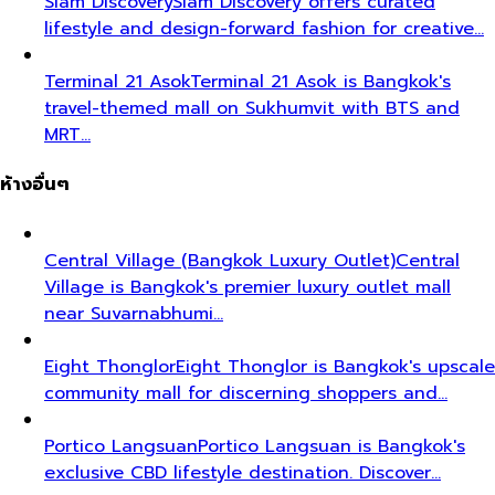
Siam Discovery
Siam Discovery offers curated
lifestyle and design-forward fashion for creative…
Terminal 21 Asok
Terminal 21 Asok is Bangkok's
travel-themed mall on Sukhumvit with BTS and
MRT…
ห้างอื่นๆ
Central Village (Bangkok Luxury Outlet)
Central
Village is Bangkok's premier luxury outlet mall
near Suvarnabhumi…
Eight Thonglor
Eight Thonglor is Bangkok's upscale
community mall for discerning shoppers and…
Portico Langsuan
Portico Langsuan is Bangkok's
exclusive CBD lifestyle destination. Discover…