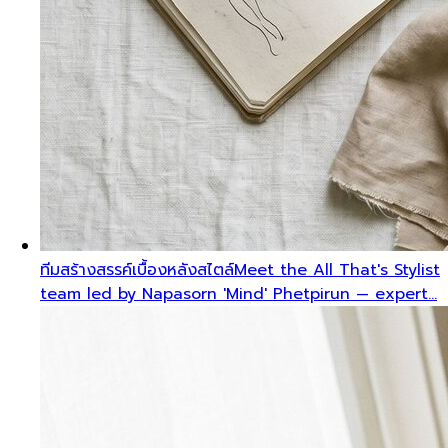
ทีมสร้างสรรค์เบื้องหลังสไตล์
Meet the All That's Stylist
team led by Napasorn 'Mind' Phetpirun — expert…