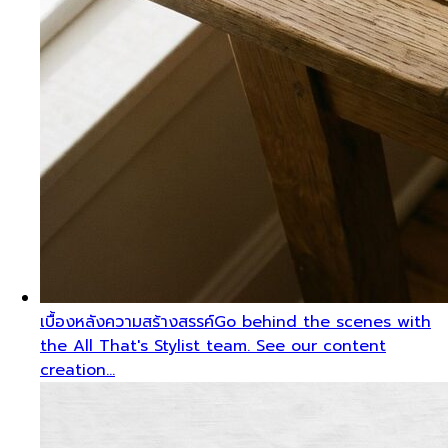
เบื้องหลังความสร้างสรรค์
Go behind the scenes with
the All That's Stylist team. See our content
creation…