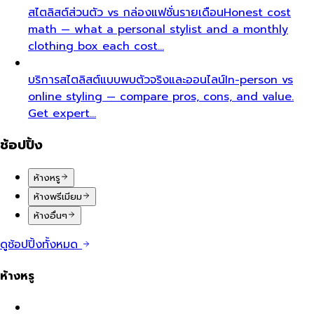
สไตลิสต์ส่วนตัว vs กล่องแฟชั่นรายเดือน
Honest cost
math — what a personal stylist and a monthly
clothing box each cost…
บริการสไตลิสต์แบบพบตัวจริงและออนไลน์
In-person vs
online styling — compare pros, cons, and value.
Get expert…
ช้อปปิ้ง
ห้างหรู
ห้างพรีเมียม
ห้างอื่นๆ
ดูช้อปปิ้งทั้งหมด
ห้างหรู