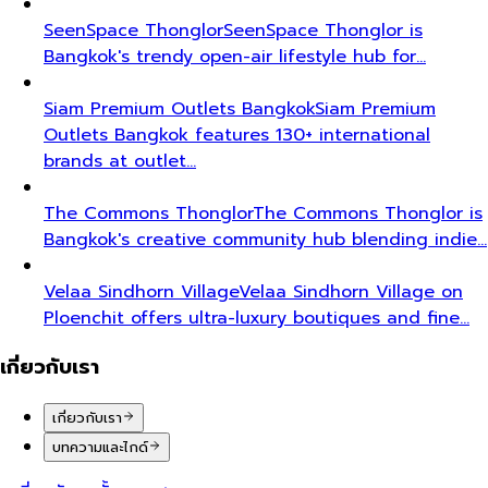
SeenSpace Thonglor
SeenSpace Thonglor is
Bangkok's trendy open-air lifestyle hub for…
Siam Premium Outlets Bangkok
Siam Premium
Outlets Bangkok features 130+ international
brands at outlet…
The Commons Thonglor
The Commons Thonglor is
Bangkok's creative community hub blending indie…
Velaa Sindhorn Village
Velaa Sindhorn Village on
Ploenchit offers ultra-luxury boutiques and fine…
เกี่ยวกับเรา
เกี่ยวกับเรา
บทความและไกด์