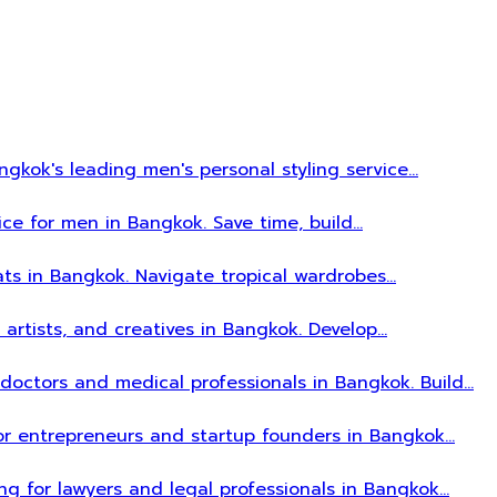
gkok's leading men's personal styling service…
ice for men in Bangkok. Save time, build…
ats in Bangkok. Navigate tropical wardrobes…
, artists, and creatives in Bangkok. Develop…
r doctors and medical professionals in Bangkok. Build…
 for entrepreneurs and startup founders in Bangkok…
ing for lawyers and legal professionals in Bangkok…