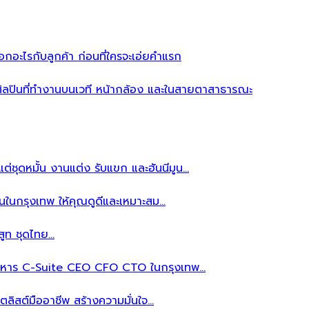
อะไรกับลูกค้า ก่อนที่ใครจะเอ่ยคำแรก
ิลปินที่ทำงานบนเวที หน้ากล้อง และในสายตาสาธารณะ
ต่ชุดหมั้น งานแต่ง รับแขก และฮันนีมูน…
นในกรุงเทพ ให้คุณดูดีและเหมาะสม…
สูท ชุดไทย…
้บริหาร C-Suite CEO CFO CTO ในกรุงเทพ…
ลิสต์มืออาชีพ สร้างความมั่นใจ…