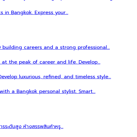
ts in Bangkok. Express your…
 building careers and a strong professional…
 at the peak of career and life. Develop…
evelop luxurious, refined, and timeless style…
 with a Bangkok personal stylist. Smart…
หารระดับสูง ห้างสรรพสินค้าหรู…