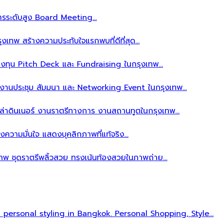
ิหารระดับสูง Board Meeting…
งเทพ สร้างความประทับใจแรกพบที่ดีที่สุด…
ลงทุน Pitch Deck และ Fundraising ในกรุงเทพ…
บงานประชุม สัมมนา และ Networking Event ในกรุงเทพ…
าล่าดินเนอร์ งานราตรีทางการ งานสถานทูตในกรุงเทพ…
งความมั่นใจ แสดงบุคลิกภาพที่แท้จริง…
เทพ ชุดราตรีพลิ้วสวย ทรงเน้นท้องสวยในภาพถ่าย…
l personal styling in Bangkok. Personal Shopping, Style…