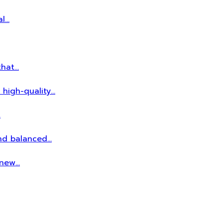
al…
that…
 high-quality…
…
and balanced…
r new…