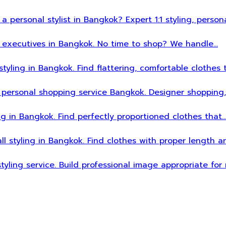
 a personal stylist in Bangkok? Expert 1:1 styling, person
sy executives in Bangkok. No time to shop? We handle…
styling in Bangkok. Find flattering, comfortable clothes 
 personal shopping service Bangkok. Designer shopping,
ing in Bangkok. Find perfectly proportioned clothes that
all styling in Bangkok. Find clothes with proper length 
styling service. Build professional image appropriate fo