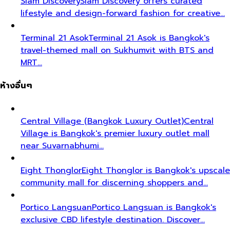
Siam Discovery
Siam Discovery offers curated
lifestyle and design-forward fashion for creative…
Terminal 21 Asok
Terminal 21 Asok is Bangkok's
travel-themed mall on Sukhumvit with BTS and
MRT…
ห้างอื่นๆ
Central Village (Bangkok Luxury Outlet)
Central
Village is Bangkok's premier luxury outlet mall
near Suvarnabhumi…
Eight Thonglor
Eight Thonglor is Bangkok's upscale
community mall for discerning shoppers and…
Portico Langsuan
Portico Langsuan is Bangkok's
exclusive CBD lifestyle destination. Discover…