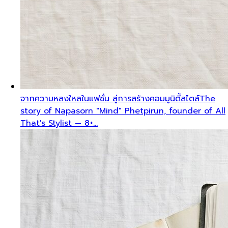
จากความหลงใหลในแฟชั่น สู่การสร้างคอมมูนิตี้สไตล์
The
story of Napasorn "Mind" Phetpirun, founder of All
That's Stylist — 8+…