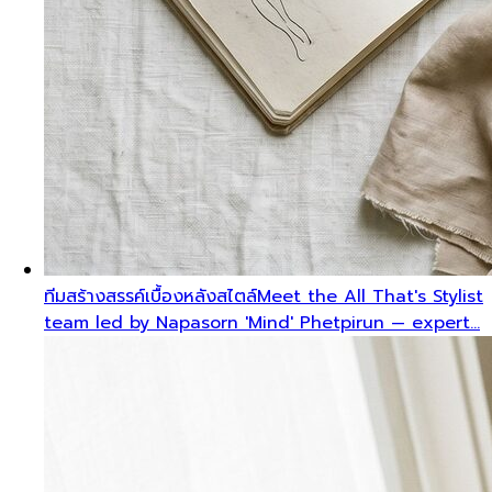
ทีมสร้างสรรค์เบื้องหลังสไตล์
Meet the All That's Stylist
team led by Napasorn 'Mind' Phetpirun — expert…