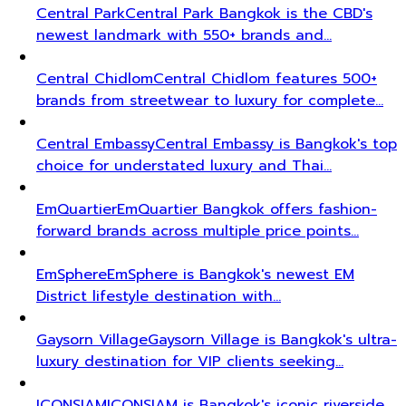
Central Park
Central Park Bangkok is the CBD's
newest landmark with 550+ brands and…
Central Chidlom
Central Chidlom features 500+
brands from streetwear to luxury for complete…
Central Embassy
Central Embassy is Bangkok's top
choice for understated luxury and Thai…
EmQuartier
EmQuartier Bangkok offers fashion-
forward brands across multiple price points…
EmSphere
EmSphere is Bangkok's newest EM
District lifestyle destination with…
Gaysorn Village
Gaysorn Village is Bangkok's ultra-
luxury destination for VIP clients seeking…
ICONSIAM
ICONSIAM is Bangkok's iconic riverside