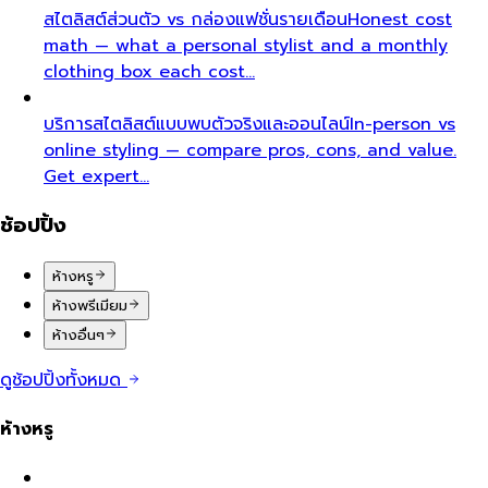
สไตลิสต์ส่วนตัว vs กล่องแฟชั่นรายเดือน
Honest cost
math — what a personal stylist and a monthly
clothing box each cost…
บริการสไตลิสต์แบบพบตัวจริงและออนไลน์
In-person vs
online styling — compare pros, cons, and value.
Get expert…
ช้อปปิ้ง
ห้างหรู
ห้างพรีเมียม
ห้างอื่นๆ
ดูช้อปปิ้งทั้งหมด
ห้างหรู