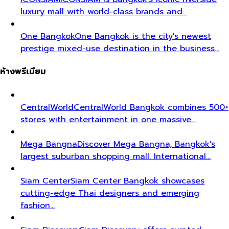
luxury mall with world-class brands and…
One Bangkok
One Bangkok is the city's newest
prestige mixed-use destination in the business…
ห้างพรีเมียม
CentralWorld
CentralWorld Bangkok combines 500+
stores with entertainment in one massive…
Mega Bangna
Discover Mega Bangna, Bangkok's
largest suburban shopping mall. International…
Siam Center
Siam Center Bangkok showcases
cutting-edge Thai designers and emerging
fashion…