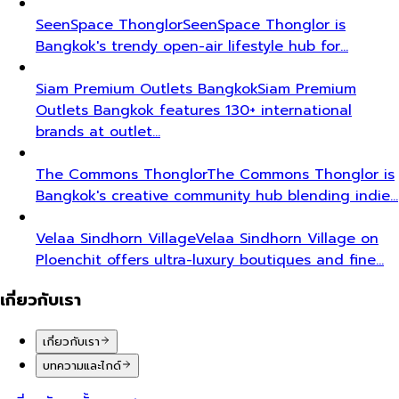
SeenSpace Thonglor
SeenSpace Thonglor is
Bangkok's trendy open-air lifestyle hub for…
Siam Premium Outlets Bangkok
Siam Premium
Outlets Bangkok features 130+ international
brands at outlet…
The Commons Thonglor
The Commons Thonglor is
Bangkok's creative community hub blending indie…
Velaa Sindhorn Village
Velaa Sindhorn Village on
Ploenchit offers ultra-luxury boutiques and fine…
เกี่ยวกับเรา
เกี่ยวกับเรา
บทความและไกด์