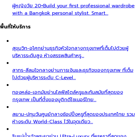
ผู้หญิงวัย 20+
Build your first professional wardrobe
with a Bangkok personal stylist. Smart…
พื้นที่ให้บริการ
สุขุมวิท-อโศก
ย่านธุรกิจหัวใจกลางกรุงเทพที่เต็มไปด้วยผู้
บริหารระดับสูง ห้างสรรพสินค้าหรู…
สาทร-สีลม
ใจกลางย่านการเงินและธุรกิจของกรุงเทพ ที่เต็ม
ไปด้วยผู้บริหารระดับ C-Level…
ทองหล่อ-เอกมัย
ย่านไลฟ์สไตล์หรูและทันสมัยที่สุดของ
กรุงเทพ เป็นที่ตั้งของบูติกดีไซเนอร์ไทย…
สยาม-ปทุมวัน
ศูนย์กลางช้อปปิ้งหรูที่สุดของประเทศไทย รวม
ห้างระดับ World-Class ไว้ในจุดเดียว…
ริมแม่น้ำเจ้าพระยา
ย่าน Ultra-Luxury ที่หรูหราที่สุดของ