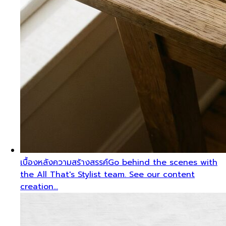
เบื้องหลังความสร้างสรรค์
Go behind the scenes with
the All That's Stylist team. See our content
creation…