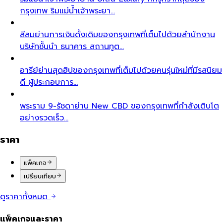
กรุงเทพ ริมแม่น้ำเจ้าพระยา…
สีลม
ย่านการเงินดั้งเดิมของกรุงเทพที่เต็มไปด้วยสำนักงาน
บริษัทชั้นนำ ธนาคาร สถานทูต…
อารีย์
ย่านสุดฮิปของกรุงเทพที่เต็มไปด้วยคนรุ่นใหม่ที่มีรสนิยม
ดี ผู้ประกอบการ…
พระราม 9-รัชดา
ย่าน New CBD ของกรุงเทพที่กำลังเติบโต
อย่างรวดเร็ว…
ราคา
แพ็คเกจ
เปรียบเทียบ
ดูราคาทั้งหมด
แพ็คเกจและราคา