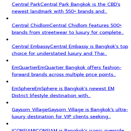
Central Park
Central Park Bangkok is the CBD's
newest landmark with 550+ brands and…
Central Chidlom
Central Chidlom features 500+
brands from streetwear to luxury for complete…
Central Embassy
Central Embassy is Bangkok's top
choice for understated luxury and Thai…
EmQuartier
EmQuartier Bangkok offers fashion-
forward brands across multiple price points…
EmSphere
EmSphere is Bangkok's newest EM
District lifestyle destination with…
Gaysorn Village
Gaysorn Village is Bangkok's ultra-
luxury destination for VIP clients seeking…
ICONSIAM
ICONSIAM is Bangkok's iconic riverside