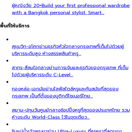
ผู้หญิงวัย 20+
Build your first professional wardrobe
with a Bangkok personal stylist. Smart…
พื้นที่ให้บริการ
สุขุมวิท-อโศก
ย่านธุรกิจหัวใจกลางกรุงเทพที่เต็มไปด้วยผู้
บริหารระดับสูง ห้างสรรพสินค้าหรู…
สาทร-สีลม
ใจกลางย่านการเงินและธุรกิจของกรุงเทพ ที่เต็ม
ไปด้วยผู้บริหารระดับ C-Level…
ทองหล่อ-เอกมัย
ย่านไลฟ์สไตล์หรูและทันสมัยที่สุดของ
กรุงเทพ เป็นที่ตั้งของบูติกดีไซเนอร์ไทย…
สยาม-ปทุมวัน
ศูนย์กลางช้อปปิ้งหรูที่สุดของประเทศไทย รวม
ห้างระดับ World-Class ไว้ในจุดเดียว…
ริมแม่น้ำเจ้าพระยา
ย่าน Ultra-Luxury ที่หรูหราที่สุดของ