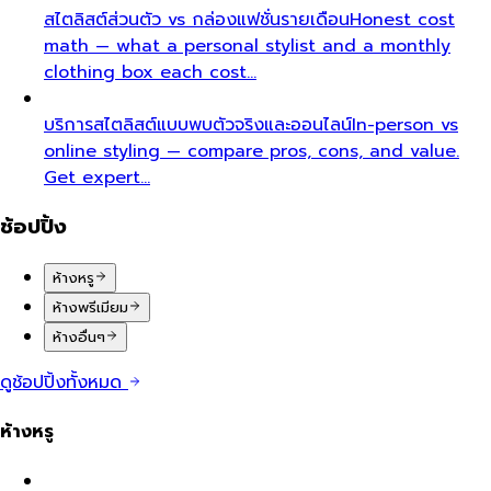
สไตลิสต์ส่วนตัว vs กล่องแฟชั่นรายเดือน
Honest cost
math — what a personal stylist and a monthly
clothing box each cost…
บริการสไตลิสต์แบบพบตัวจริงและออนไลน์
In-person vs
online styling — compare pros, cons, and value.
Get expert…
ช้อปปิ้ง
ห้างหรู
ห้างพรีเมียม
ห้างอื่นๆ
ดูช้อปปิ้งทั้งหมด
ห้างหรู