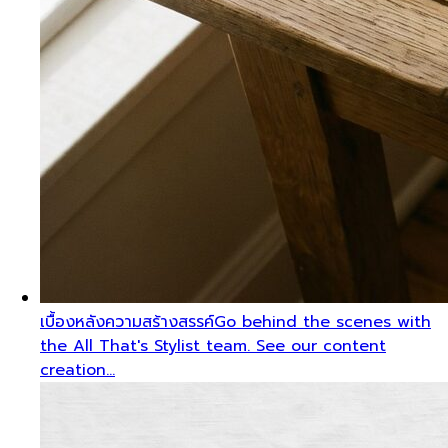
เบื้องหลังความสร้างสรรค์
Go behind the scenes with
the All That's Stylist team. See our content
creation…