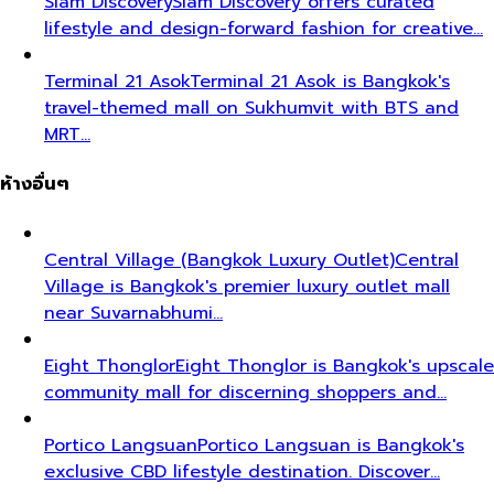
Siam Discovery
Siam Discovery offers curated
lifestyle and design-forward fashion for creative…
Terminal 21 Asok
Terminal 21 Asok is Bangkok's
travel-themed mall on Sukhumvit with BTS and
MRT…
ห้างอื่นๆ
Central Village (Bangkok Luxury Outlet)
Central
Village is Bangkok's premier luxury outlet mall
near Suvarnabhumi…
Eight Thonglor
Eight Thonglor is Bangkok's upscale
community mall for discerning shoppers and…
Portico Langsuan
Portico Langsuan is Bangkok's
exclusive CBD lifestyle destination. Discover…