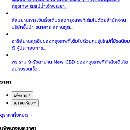
กรุงเทพ ริมแม่น้ำเจ้าพระยา…
สีลม
ย่านการเงินดั้งเดิมของกรุงเทพที่เต็มไปด้วยสำนักงาน
บริษัทชั้นนำ ธนาคาร สถานทูต…
อารีย์
ย่านสุดฮิปของกรุงเทพที่เต็มไปด้วยคนรุ่นใหม่ที่มีรสนิยม
ดี ผู้ประกอบการ…
พระราม 9-รัชดา
ย่าน New CBD ของกรุงเทพที่กำลังเติบโต
อย่างรวดเร็ว…
ราคา
แพ็คเกจ
เปรียบเทียบ
ดูราคาทั้งหมด
แพ็คเกจและราคา