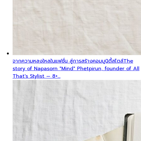
จากความหลงใหลในแฟชั่น สู่การสร้างคอมมูนิตี้สไตล์
The
story of Napasorn "Mind" Phetpirun, founder of All
That's Stylist — 8+…