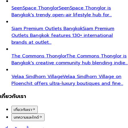
SeenSpace Thonglor
SeenSpace Thonglor is
Bangkok's trendy open-air lifestyle hub for…
Siam Premium Outlets Bangkok
Siam Premium
Outlets Bangkok features 130+ international
brands at outlet…
The Commons Thonglor
The Commons Thonglor is
Bangkok's creative community hub blending indie…
Velaa Sindhorn Village
Velaa Sindhorn Village on
Ploenchit offers ultra-luxury boutiques and fine…
เกี่ยวกับเรา
เกี่ยวกับเรา
บทความและไกด์