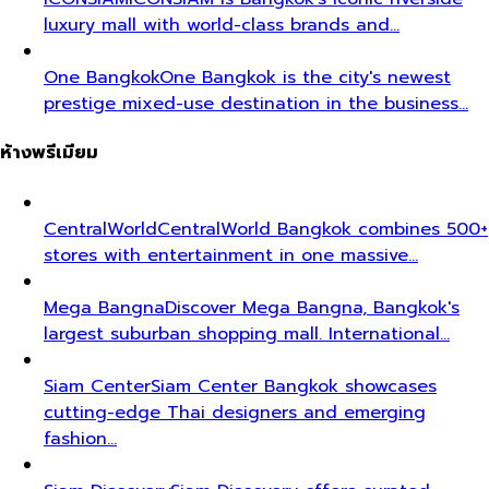
luxury mall with world-class brands and…
One Bangkok
One Bangkok is the city's newest
prestige mixed-use destination in the business…
ห้างพรีเมียม
CentralWorld
CentralWorld Bangkok combines 500+
stores with entertainment in one massive…
Mega Bangna
Discover Mega Bangna, Bangkok's
largest suburban shopping mall. International…
Siam Center
Siam Center Bangkok showcases
cutting-edge Thai designers and emerging
fashion…