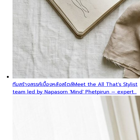
ทีมสร้างสรรค์เบื้องหลังสไตล์
Meet the All That's Stylist
team led by Napasorn 'Mind' Phetpirun — expert…