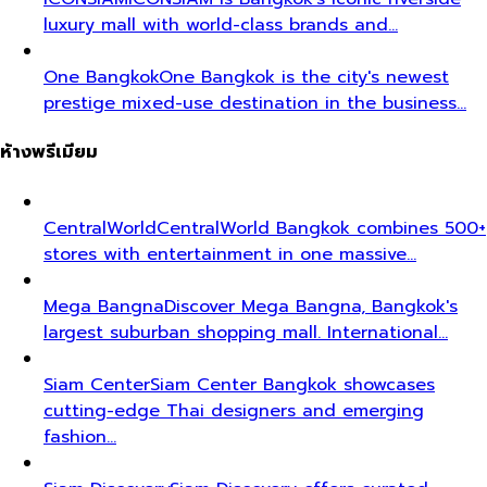
luxury mall with world-class brands and…
One Bangkok
One Bangkok is the city's newest
prestige mixed-use destination in the business…
ห้างพรีเมียม
CentralWorld
CentralWorld Bangkok combines 500+
stores with entertainment in one massive…
Mega Bangna
Discover Mega Bangna, Bangkok's
largest suburban shopping mall. International…
Siam Center
Siam Center Bangkok showcases
cutting-edge Thai designers and emerging
fashion…