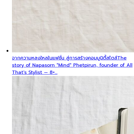
จากความหลงใหลในแฟชั่น สู่การสร้างคอมมูนิตี้สไตล์
The
story of Napasorn "Mind" Phetpirun, founder of All
That's Stylist — 8+…