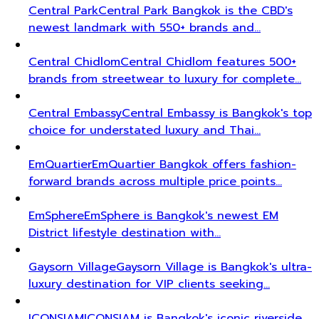
Central Park
Central Park Bangkok is the CBD's
newest landmark with 550+ brands and…
Central Chidlom
Central Chidlom features 500+
brands from streetwear to luxury for complete…
Central Embassy
Central Embassy is Bangkok's top
choice for understated luxury and Thai…
EmQuartier
EmQuartier Bangkok offers fashion-
forward brands across multiple price points…
EmSphere
EmSphere is Bangkok's newest EM
District lifestyle destination with…
Gaysorn Village
Gaysorn Village is Bangkok's ultra-
luxury destination for VIP clients seeking…
ICONSIAM
ICONSIAM is Bangkok's iconic riverside