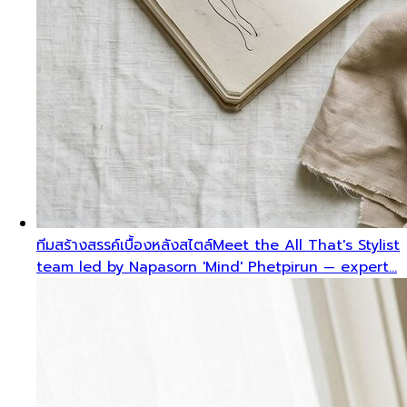
ทีมสร้างสรรค์เบื้องหลังสไตล์
Meet the All That's Stylist
team led by Napasorn 'Mind' Phetpirun — expert…