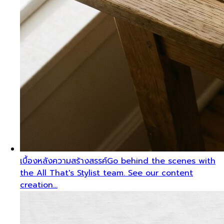
เบื้องหลังความสร้างสรรค์
Go behind the scenes with
the All That's Stylist team. See our content
creation…