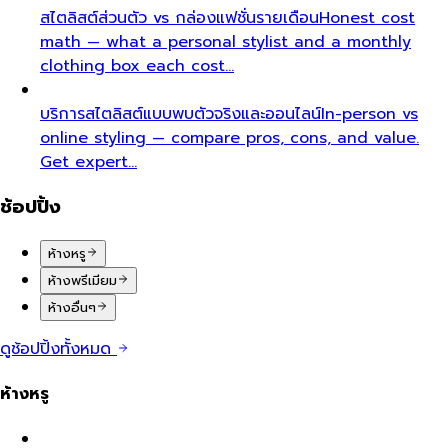
สไตลิสต์ส่วนตัว vs กล่องแฟชั่นรายเดือน
Honest cost
math — what a personal stylist and a monthly
clothing box each cost…
บริการสไตลิสต์แบบพบตัวจริงและออนไลน์
In-person vs
online styling — compare pros, cons, and value.
Get expert…
ช้อปปิ้ง
ห้างหรู
ห้างพรีเมียม
ห้างอื่นๆ
ดูช้อปปิ้งทั้งหมด
ห้างหรู