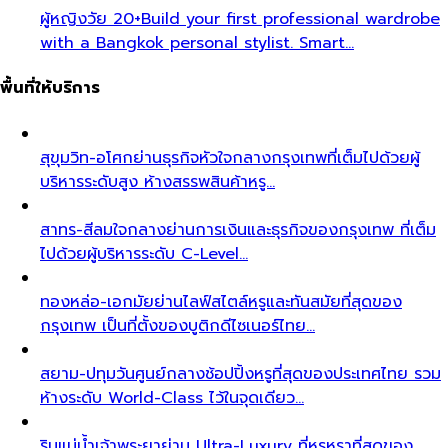
ผู้หญิงวัย 20+
Build your first professional wardrobe
with a Bangkok personal stylist. Smart…
พื้นที่ให้บริการ
สุขุมวิท-อโศก
ย่านธุรกิจหัวใจกลางกรุงเทพที่เต็มไปด้วยผู้
บริหารระดับสูง ห้างสรรพสินค้าหรู…
สาทร-สีลม
ใจกลางย่านการเงินและธุรกิจของกรุงเทพ ที่เต็ม
ไปด้วยผู้บริหารระดับ C-Level…
ทองหล่อ-เอกมัย
ย่านไลฟ์สไตล์หรูและทันสมัยที่สุดของ
กรุงเทพ เป็นที่ตั้งของบูติกดีไซเนอร์ไทย…
สยาม-ปทุมวัน
ศูนย์กลางช้อปปิ้งหรูที่สุดของประเทศไทย รวม
ห้างระดับ World-Class ไว้ในจุดเดียว…
ริมแม่น้ำเจ้าพระยา
ย่าน Ultra-Luxury ที่หรูหราที่สุดของ