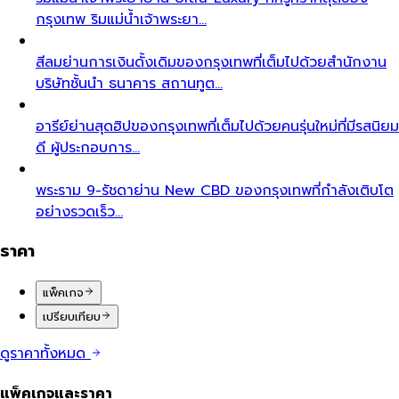
กรุงเทพ ริมแม่น้ำเจ้าพระยา…
สีลม
ย่านการเงินดั้งเดิมของกรุงเทพที่เต็มไปด้วยสำนักงาน
บริษัทชั้นนำ ธนาคาร สถานทูต…
อารีย์
ย่านสุดฮิปของกรุงเทพที่เต็มไปด้วยคนรุ่นใหม่ที่มีรสนิยม
ดี ผู้ประกอบการ…
พระราม 9-รัชดา
ย่าน New CBD ของกรุงเทพที่กำลังเติบโต
อย่างรวดเร็ว…
ราคา
แพ็คเกจ
เปรียบเทียบ
ดูราคาทั้งหมด
แพ็คเกจและราคา