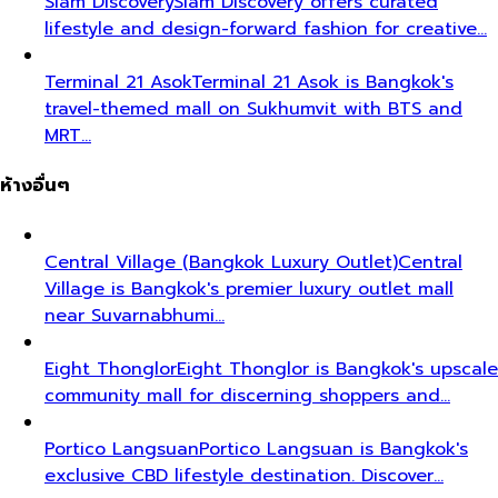
Siam Discovery
Siam Discovery offers curated
lifestyle and design-forward fashion for creative…
Terminal 21 Asok
Terminal 21 Asok is Bangkok's
travel-themed mall on Sukhumvit with BTS and
MRT…
ห้างอื่นๆ
Central Village (Bangkok Luxury Outlet)
Central
Village is Bangkok's premier luxury outlet mall
near Suvarnabhumi…
Eight Thonglor
Eight Thonglor is Bangkok's upscale
community mall for discerning shoppers and…
Portico Langsuan
Portico Langsuan is Bangkok's
exclusive CBD lifestyle destination. Discover…