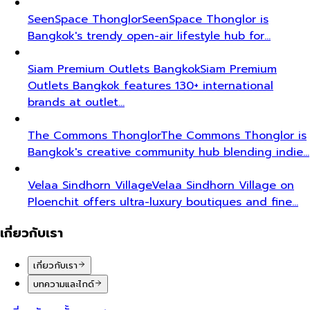
SeenSpace Thonglor
SeenSpace Thonglor is
Bangkok's trendy open-air lifestyle hub for…
Siam Premium Outlets Bangkok
Siam Premium
Outlets Bangkok features 130+ international
brands at outlet…
The Commons Thonglor
The Commons Thonglor is
Bangkok's creative community hub blending indie…
Velaa Sindhorn Village
Velaa Sindhorn Village on
Ploenchit offers ultra-luxury boutiques and fine…
เกี่ยวกับเรา
เกี่ยวกับเรา
บทความและไกด์