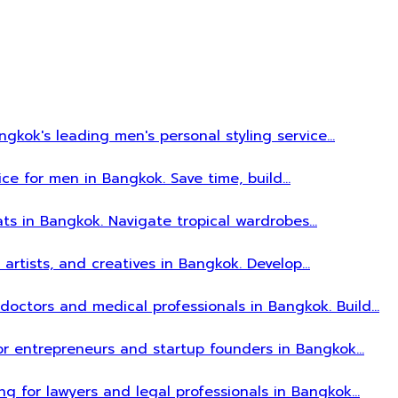
gkok's leading men's personal styling service…
ice for men in Bangkok. Save time, build…
ats in Bangkok. Navigate tropical wardrobes…
, artists, and creatives in Bangkok. Develop…
r doctors and medical professionals in Bangkok. Build…
 for entrepreneurs and startup founders in Bangkok…
ing for lawyers and legal professionals in Bangkok…