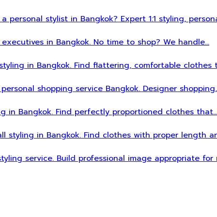
 a personal stylist in Bangkok? Expert 1:1 styling, person
sy executives in Bangkok. No time to shop? We handle…
styling in Bangkok. Find flattering, comfortable clothes 
 personal shopping service Bangkok. Designer shopping,
ing in Bangkok. Find perfectly proportioned clothes that
all styling in Bangkok. Find clothes with proper length 
styling service. Build professional image appropriate fo