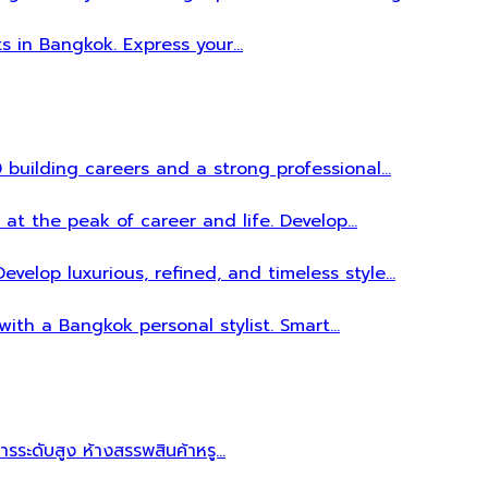
ts in Bangkok. Express your…
 building careers and a strong professional…
 at the peak of career and life. Develop…
evelop luxurious, refined, and timeless style…
 with a Bangkok personal stylist. Smart…
หารระดับสูง ห้างสรรพสินค้าหรู…