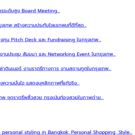
ิหารระดับสูง Board Meeting…
งเทพ สร้างความประทับใจแรกพบที่ดีที่สุด…
ลงทุน Pitch Deck และ Fundraising ในกรุงเทพ…
บงานประชุม สัมมนา และ Networking Event ในกรุงเทพ…
าล่าดินเนอร์ งานราตรีทางการ งานสถานทูตในกรุงเทพ…
งความมั่นใจ แสดงบุคลิกภาพที่แท้จริง…
เทพ ชุดราตรีพลิ้วสวย ทรงเน้นท้องสวยในภาพถ่าย…
l personal styling in Bangkok. Personal Shopping, Style…