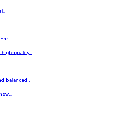
al…
that…
 high-quality…
…
and balanced…
r new…