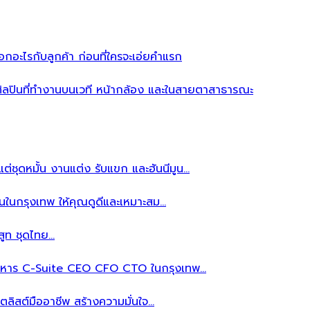
อะไรกับลูกค้า ก่อนที่ใครจะเอ่ยคำแรก
ิลปินที่ทำงานบนเวที หน้ากล้อง และในสายตาสาธารณะ
ต่ชุดหมั้น งานแต่ง รับแขก และฮันนีมูน…
นในกรุงเทพ ให้คุณดูดีและเหมาะสม…
สูท ชุดไทย…
้บริหาร C-Suite CEO CFO CTO ในกรุงเทพ…
ลิสต์มืออาชีพ สร้างความมั่นใจ…